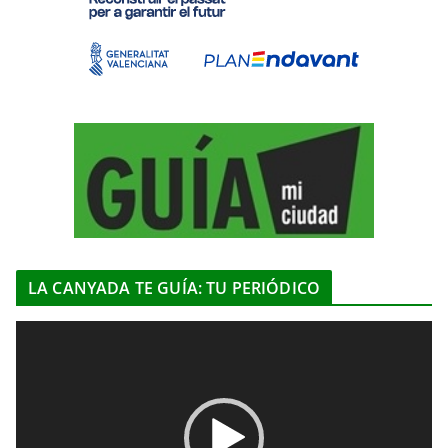
LA CANYADA TE GUÍA: TU PERIÓDICO
R
e
p
r
o