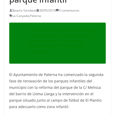
Beatriz Sambeat
30/05/2019
0 comentarios
La Canyada
,
Paterna
En la pinada contigua al parque
de El Plantío, se ha creado una
zona de picnic con mesas y
papeleras para facilitar la
limpieza
El Ayuntamiento de Paterna ha comenzado la segunda
fase de renovación de los parques infantiles del
municipio con la reforma del parque de la C/ Melissa
del barrio de Lloma Llarga y la intervención en el
parque situado junto al campo de fútbol de El Plantío
para adecuarlo como zona infantil.