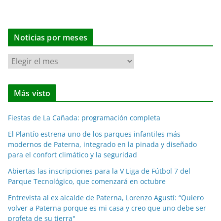
Noticias por meses
N
o
t
Más visto
i
c
Fiestas de La Cañada: programación completa
i
a
El Plantío estrena uno de los parques infantiles más
modernos de Paterna, integrado en la pinada y diseñado
s
para el confort climático y la seguridad
p
o
Abiertas las inscripciones para la V Liga de Fútbol 7 del
Parque Tecnológico, que comenzará en octubre
r
m
Entrevista al ex alcalde de Paterna, Lorenzo Agustí: “Quiero
e
volver a Paterna porque es mi casa y creo que uno debe ser
profeta de su tierra"
s