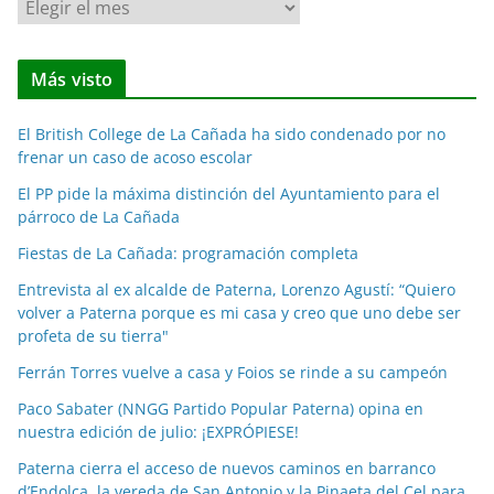
N
o
t
Más visto
i
c
El British College de La Cañada ha sido condenado por no
i
frenar un caso de acoso escolar
a
El PP pide la máxima distinción del Ayuntamiento para el
s
párroco de La Cañada
p
o
Fiestas de La Cañada: programación completa
r
Entrevista al ex alcalde de Paterna, Lorenzo Agustí: “Quiero
m
volver a Paterna porque es mi casa y creo que uno debe ser
e
profeta de su tierra"
s
Ferrán Torres vuelve a casa y Foios se rinde a su campeón
e
Paco Sabater (NNGG Partido Popular Paterna) opina en
s
nuestra edición de julio: ¡EXPRÓPIESE!
Paterna cierra el acceso de nuevos caminos en barranco
d’Endolça, la vereda de San Antonio y la Pinaeta del Cel para