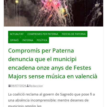
ACTUALITAT
COMPROMIS PER PATERNA
FIESTAS DE PATERNA
OPINIÓ
PATERNA
POLÍTICA
Compromís per Paterna
denuncia que el municipi
encadena onze anys de Festes
Majors sense música en valencià
08/07/2026
Redaccion
La coalició reclama al govern de Sagredo que pose fi a
una absència incomprensible; mentre desenes de
municipis omplin les