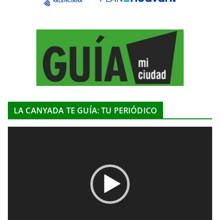
LA CANYADA TE GUÍA: TU PERIÓDICO
R
e
p
r
o
d
u
c