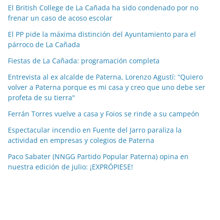
El British College de La Cañada ha sido condenado por no
i
frenar un caso de acoso escolar
a
El PP pide la máxima distinción del Ayuntamiento para el
s
párroco de La Cañada
p
o
Fiestas de La Cañada: programación completa
r
Entrevista al ex alcalde de Paterna, Lorenzo Agustí: “Quiero
m
volver a Paterna porque es mi casa y creo que uno debe ser
e
profeta de su tierra"
s
Ferrán Torres vuelve a casa y Foios se rinde a su campeón
e
Espectacular incendio en Fuente del Jarro paraliza la
s
actividad en empresas y colegios de Paterna
Paco Sabater (NNGG Partido Popular Paterna) opina en
nuestra edición de julio: ¡EXPRÓPIESE!