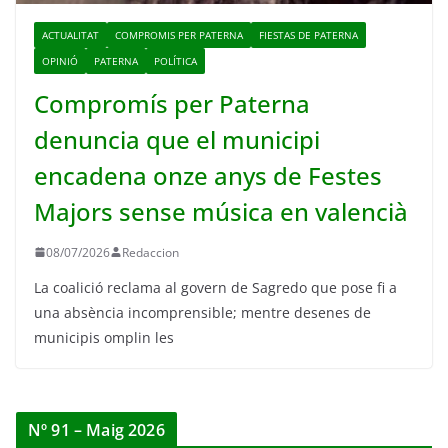
ACTUALITAT
COMPROMIS PER PATERNA
FIESTAS DE PATERNA
OPINIÓ
PATERNA
POLÍTICA
Compromís per Paterna
denuncia que el municipi
encadena onze anys de Festes
Majors sense música en valencià
08/07/2026
Redaccion
La coalició reclama al govern de Sagredo que pose fi a
una absència incomprensible; mentre desenes de
municipis omplin les
Nº 91 – Maig 2026