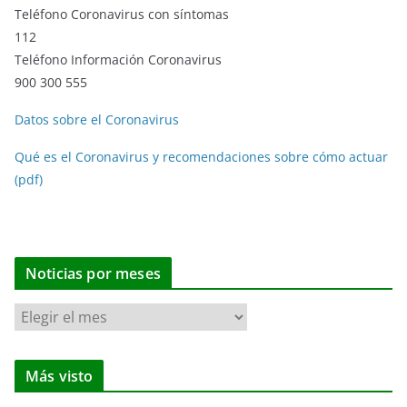
Teléfono Coronavirus con síntomas
112
Teléfono Información Coronavirus
900 300 555
Datos sobre el Coronavirus
Qué es el Coronavirus y recomendaciones sobre cómo actuar
(pdf)
Noticias por meses
N
o
t
Más visto
i
c