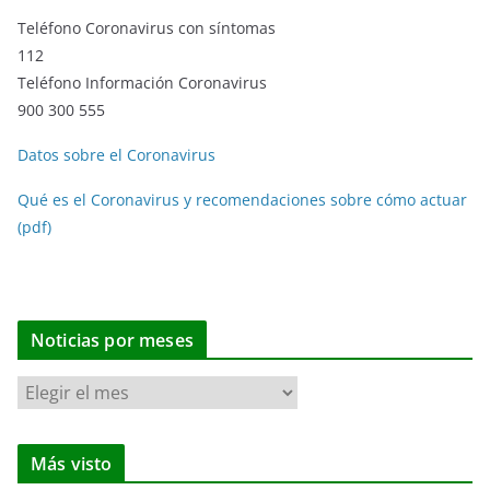
Teléfono Coronavirus con síntomas
112
Teléfono Información Coronavirus
900 300 555
Datos sobre el Coronavirus
Qué es el Coronavirus y recomendaciones sobre cómo actuar
(pdf)
Noticias por meses
N
o
t
Más visto
i