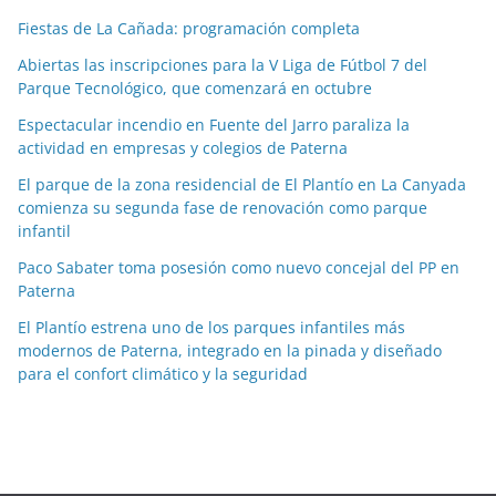
c
Fiestas de La Cañada: programación completa
i
a
Abiertas las inscripciones para la V Liga de Fútbol 7 del
Parque Tecnológico, que comenzará en octubre
s
p
Espectacular incendio en Fuente del Jarro paraliza la
o
actividad en empresas y colegios de Paterna
r
El parque de la zona residencial de El Plantío en La Canyada
m
comienza su segunda fase de renovación como parque
e
infantil
s
Paco Sabater toma posesión como nuevo concejal del PP en
e
Paterna
s
El Plantío estrena uno de los parques infantiles más
modernos de Paterna, integrado en la pinada y diseñado
para el confort climático y la seguridad