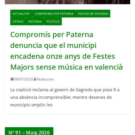
ACTUALITAT
COMPROMIS PER PATERNA
FIESTAS DE PATERNA
OPINIÓ
PATERNA
POLÍTICA
Compromís per Paterna
denuncia que el municipi
encadena onze anys de Festes
Majors sense música en valencià
08/07/2026
Redaccion
La coalició reclama al govern de Sagredo que pose fi a
una absència incomprensible; mentre desenes de
municipis omplin les
Nº 91 – Maig 2026