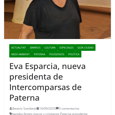
ACTUALITAT
BARRIOS
CULTURA
ESPECIALES
GUÍA CIUDAD
MEDI AMBIENT
PATERNA
POLÍGONOS
POLÍTICA
Eva Esparcia, nueva
presidenta de
Intercomparsas de
Paterna
Beatriz Sambeat
16/09/2025
0 comentarios
bandos
,
festes
,
moros y cristianos
,
Paterna
,
presidenta