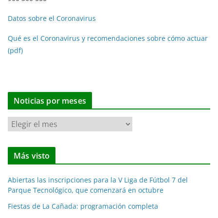
Datos sobre el Coronavirus
Qué es el Coronavirus y recomendaciones sobre cómo actuar
(pdf)
Noticias por meses
N
o
t
Más visto
i
c
Abiertas las inscripciones para la V Liga de Fútbol 7 del
i
Parque Tecnológico, que comenzará en octubre
a
Fiestas de La Cañada: programación completa
s