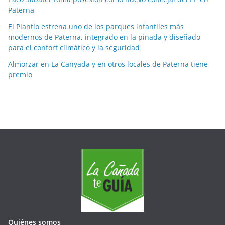
e
Paterna
s
El Plantío estrena uno de los parques infantiles más
modernos de Paterna, integrado en la pinada y diseñado
para el confort climático y la seguridad
Almorzar en La Canyada y en otros locales de Paterna tiene
premio
Quiénes somos