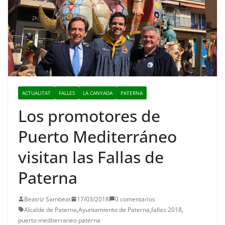
ACTUALITAT
FALLES
LA CANYADA
PATERNA
Los promotores de
Puerto Mediterráneo
visitan las Fallas de
Paterna
Beatriz Sambeat
17/03/2018
0 comentarios
Alcalde de Paterna
,
Ayuntamiento de Paterna
,
fallas 2018
,
puerto mediterraneo paterna