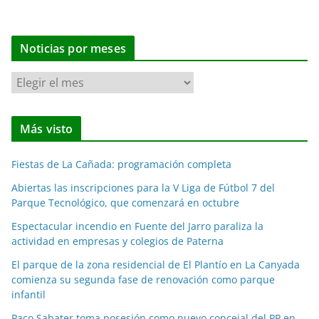
Noticias por meses
N
o
t
Más visto
i
c
Fiestas de La Cañada: programación completa
i
a
Abiertas las inscripciones para la V Liga de Fútbol 7 del
Parque Tecnológico, que comenzará en octubre
s
p
Espectacular incendio en Fuente del Jarro paraliza la
o
actividad en empresas y colegios de Paterna
r
El parque de la zona residencial de El Plantío en La Canyada
m
comienza su segunda fase de renovación como parque
e
infantil
s
Paco Sabater toma posesión como nuevo concejal del PP en