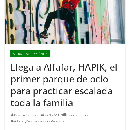
ACTUALITAT
VALÈNCIA
Llega a Alfafar, HAPIK, el
primer parque de ocio
para practicar escalada
toda la familia
Beatriz Sambeat
27/12/2019
0 comentarios
Alfafar
,
Parque de ocio
,
Valencia