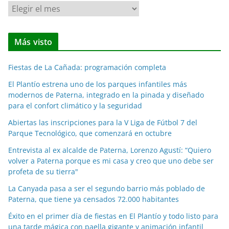
N
o
t
Más visto
i
c
Fiestas de La Cañada: programación completa
i
a
El Plantío estrena uno de los parques infantiles más
modernos de Paterna, integrado en la pinada y diseñado
s
para el confort climático y la seguridad
p
o
Abiertas las inscripciones para la V Liga de Fútbol 7 del
Parque Tecnológico, que comenzará en octubre
r
m
Entrevista al ex alcalde de Paterna, Lorenzo Agustí: “Quiero
e
volver a Paterna porque es mi casa y creo que uno debe ser
profeta de su tierra"
s
e
La Canyada pasa a ser el segundo barrio más poblado de
s
Paterna, que tiene ya censados 72.000 habitantes
Éxito en el primer día de fiestas en El Plantío y todo listo para
una tarde mágica con paella gigante y animación infantil