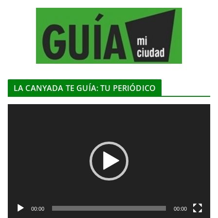
LA CANYADA TE GUÍA: TU PERIÓDICO
R
e
p
r
o
d
u
c
t
00:00
00:00