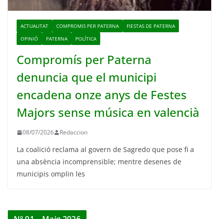
ACTUALITAT
COMPROMIS PER PATERNA
FIESTAS DE PATERNA
OPINIÓ
PATERNA
POLÍTICA
Compromís per Paterna
denuncia que el municipi
encadena onze anys de Festes
Majors sense música en valencià
08/07/2026
Redaccion
La coalició reclama al govern de Sagredo que pose fi a
una absència incomprensible; mentre desenes de
municipis omplin les