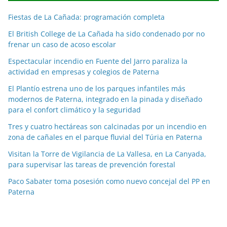
c
Fiestas de La Cañada: programación completa
i
a
El British College de La Cañada ha sido condenado por no
frenar un caso de acoso escolar
s
p
Espectacular incendio en Fuente del Jarro paraliza la
o
actividad en empresas y colegios de Paterna
r
El Plantío estrena uno de los parques infantiles más
m
modernos de Paterna, integrado en la pinada y diseñado
e
para el confort climático y la seguridad
s
Tres y cuatro hectáreas son calcinadas por un incendio en
e
zona de cañales en el parque fluvial del Túria en Paterna
s
Visitan la Torre de Vigilancia de La Vallesa, en La Canyada,
para supervisar las tareas de prevención forestal
Paco Sabater toma posesión como nuevo concejal del PP en
Paterna