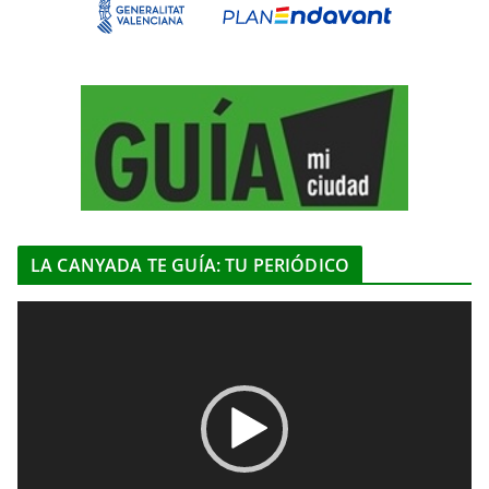
LA CANYADA TE GUÍA: TU PERIÓDICO
R
e
p
r
o
d
u