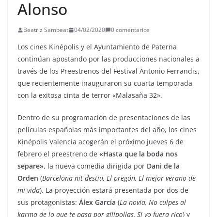
Alonso
Beatriz Sambeat
04/02/2020
0 comentarios
Los cines Kinépolis y el Ayuntamiento de Paterna
continúan apostando por las producciones nacionales a
través de los Preestrenos del Festival Antonio Ferrandis,
que recientemente inauguraron su cuarta temporada
con la exitosa cinta de terror «Malasaña 32».
Dentro de su programación de presentaciones de las
películas españolas más importantes del año, los cines
Kinépolis Valencia acogerán el próximo jueves 6 de
febrero el preestreno de
«Hasta que la boda nos
separe»
, la nueva comedia dirigida por
Dani de la
Orden
(
Barcelona nit d´estiu, El pregón, El mejor verano de
mi vida
). La proyección estará presentada por dos de
sus protagonistas:
Álex García
(
La novia, No culpes al
karma de lo que te pasa por gilipollas, Si yo fuera rico
) y