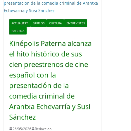
o
ACTUALITAT
BARRIOS
CULTURA
ENTREVISTES
PATERNA
Kinépolis Paterna alcanza
el hito histórico de sus
cien preestrenos de cine
español con la
presentación de la
comedia criminal de
Arantxa Echevarría y Susi
Sánchez
26/05/2026
Redaccion