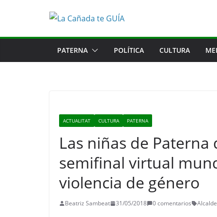
Saltar
al
contenido
PATERNA
POLÍTICA
CULTURA
ME
ACTUALITAT
CULTURA
PATERNA
Las niñas de Paterna 
semifinal virtual mund
violencia de género
Beatriz Sambeat
31/05/2018
0 comentarios
Alcalde