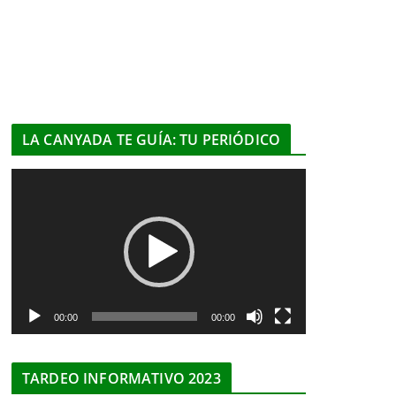
LA CANYADA TE GUÍA: TU PERIÓDICO
R
e
p
r
o
d
u
00:00
00:00
c
t
TARDEO INFORMATIVO 2023
o