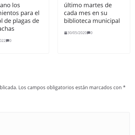
rano los
último martes de
ientos para el
cada mes en su
l de plagas de
biblioteca municipal
achas
30/05/2020
0
022
0
blicada.
Los campos obligatorios están marcados con
*