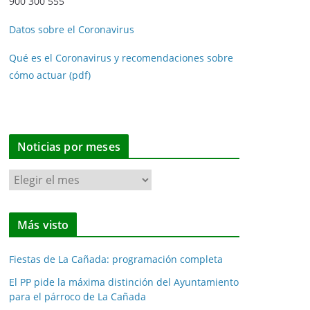
900 300 555
Datos sobre el Coronavirus
Qué es el Coronavirus y recomendaciones sobre
cómo actuar (pdf)
Noticias por meses
N
o
t
Más visto
i
c
Fiestas de La Cañada: programación completa
i
a
El PP pide la máxima distinción del Ayuntamiento
para el párroco de La Cañada
s