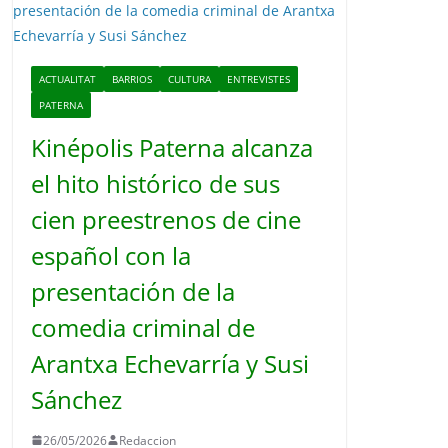
o
ACTUALITAT
BARRIOS
CULTURA
ENTREVISTES
PATERNA
Kinépolis Paterna alcanza
el hito histórico de sus
cien preestrenos de cine
español con la
presentación de la
comedia criminal de
Arantxa Echevarría y Susi
Sánchez
26/05/2026
Redaccion