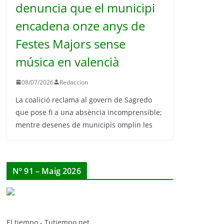
denuncia que el municipi
encadena onze anys de
Festes Majors sense
música en valencià
08/07/2026
Redaccion
La coalició reclama al govern de Sagredo
que pose fi a una absència incomprensible;
mentre desenes de municipis omplin les
Nº 91 – Maig 2026
El tiempo - Tutiempo.net