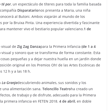
 té por
, un espectáculo de títeres para toda la familia basada
La compañía
Disparatario
nos presenta a Maria, una niña
 conocerá al Butoni. Ambos viajarán al mundo de los
s por la Bruixa Pinta. Una experiencia divertida y fascinante
para mantener vivo el bestiario popular valenciano.
1 de
o visual de
Zig Zag Danza
para la Primera Infancia
(de 1 a 4
o visual y sonoro que se transforma de forma constante. Esta
 cosas pequeñas y a dejar nuestra huella en un jardín donde
sición original en los Premios Oh! de las Artes Escénicas de
s 12 h y a las 18 h.
n
La Granja
descubriendo animales, sus sonidos y los
de una alimentación sana.
Teloncillo Teatro
ha creado un
 afectos, de trabajo y de disfrute, adecuado para la Primera
 la primera infancia en FETEN 2018.
4 de abril
, en doble