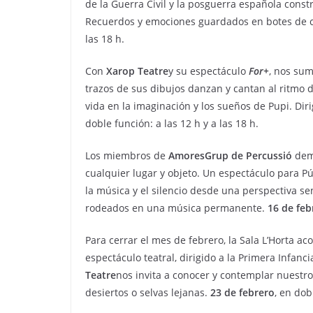
de la Guerra Civil y la posguerra española const
Recuerdos y emociones guardados en botes de c
las 18 h.
Con
Xarop Teatre
y su espectáculo
For+
, nos sum
trazos de sus dibujos danzan y cantan al ritmo de
vida en la imaginación y los sueños de Pupi. Dir
doble función: a las 12 h y a las 18 h.
Los miembros de
Amores
Grup de Percussió
dem
cualquier lugar y objeto. Un espectáculo para Pú
la música y el silencio desde una perspectiva se
rodeados en una música permanente.
16 de feb
Para cerrar el mes de febrero, la Sala L’Horta ac
espectáculo teatral, dirigido a la Primera Infanc
Teatre
nos invita a conocer y contemplar nuestr
desiertos o selvas lejanas.
23 de febrero
, en dob