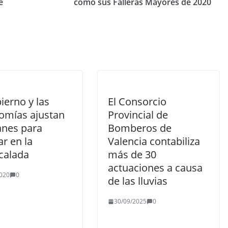
e
como sus Falleras Mayores de 2020
ierno y las
El Consorcio
omías ajustan
Provincial de
anes para
Bomberos de
r en la
Valencia contabiliza
calada
más de 30
actuaciones a causa
020
0
de las lluvias
30/09/2025
0