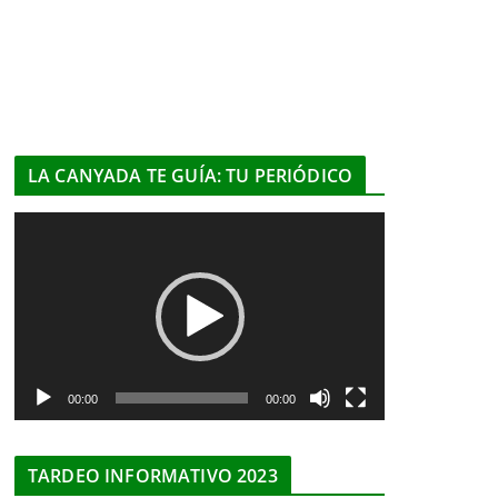
LA CANYADA TE GUÍA: TU PERIÓDICO
R
e
p
r
o
d
u
00:00
00:00
c
t
TARDEO INFORMATIVO 2023
o