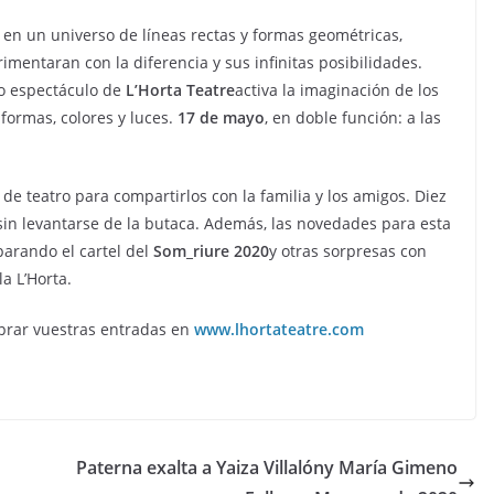
l en un universo de líneas rectas y formas geométricas,
imentaran con la diferencia y sus infinitas posibilidades.
vo espectáculo de
L’Horta Teatre
activa la imaginación de los
 formas, colores y luces.
17 de mayo
, en doble función: a las
de teatro para compartirlos con la familia y los amigos. Diez
 sin levantarse de la butaca. Además, las novedades para esta
arando el cartel del
Som_riure 2020
y otras sorpresas con
a L’Horta.
prar vuestras entradas en
www.lhortateatre.com
Paterna exalta a Yaiza Villalóny María Gimeno