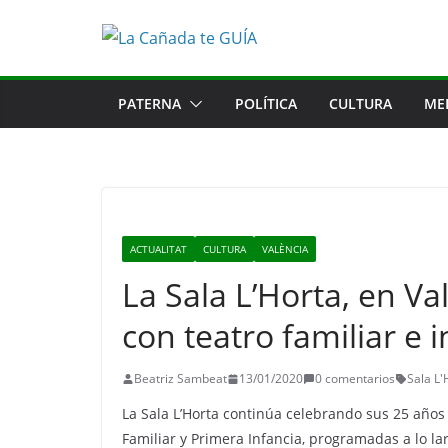
Saltar
al
contenido
PATERNA
POLÍTICA
CULTURA
ME
ACTUALITAT
CULTURA
VALÈNCIA
La Sala L’Horta, en Va
con teatro familiar e i
Beatriz Sambeat
13/01/2020
0 comentarios
Sala L'
La Sala L’Horta continúa celebrando sus 25 años
Familiar y Primera Infancia, programadas a lo l