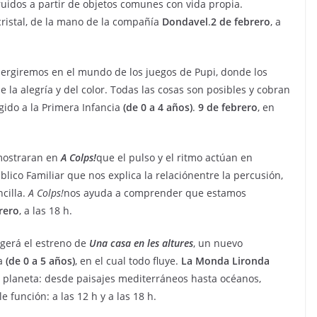
ruidos a partir de objetos comunes con vida propia.
ristal, de la mano de la compañía
Dondavel
.
2 de febrero
, a
ergiremos en el mundo de los juegos de Pupi, donde los
 la alegría y del color. Todas las cosas son posibles y cobran
igido a la Primera Infancia
(de 0 a 4 años)
.
9 de febrero
, en
ostraran en
A Colps!
que el pulso y el ritmo actúan en
blico Familiar que nos explica la relaciónentre la percusión,
ncilla.
A Colps!
nos ayuda a comprender que estamos
rero
, a las 18 h.
ogerá el estreno de
Una casa en les altures
, un nuevo
ia
(de 0 a 5 años)
, en el cual todo fluye.
La Monda Lironda
o planeta: desde paisajes mediterráneos hasta océanos,
le función: a las 12 h y a las 18 h.