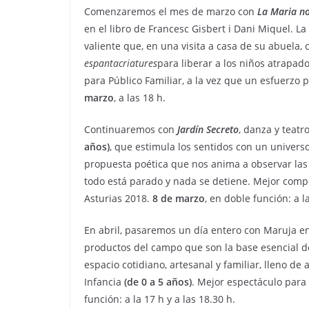
Comenzaremos el mes de marzo con
La Maria no
en el libro de Francesc Gisbert i Dani Miquel. 
valiente que, en una visita a casa de su abuela,
espantacriatures
para liberar a los niños atrapado
para Público Familiar, a la vez que un esfuerzo 
marzo
, a las 18 h.
Continuaremos con
Jardín Secreto
, danza y teatr
años)
, que estimula los sentidos con un univers
propuesta poética que nos anima a observar las
todo está parado y nada se detiene. Mejor compo
Asturias 2018.
8 de marzo
, en doble función: a la
En abril, pasaremos un día entero con Maruja e
productos del campo que son la base esencial 
espacio cotidiano, artesanal y familiar, lleno de
Infancia
(de 0 a 5 años)
. Mejor espectáculo para
función: a la 17 h y a las 18.30 h.