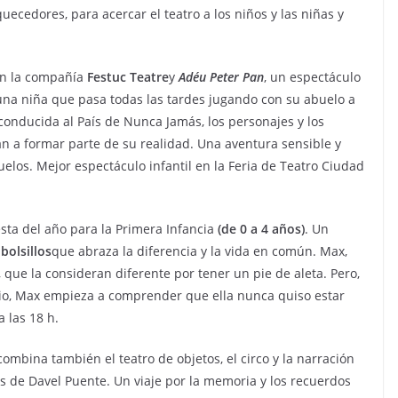
uecedores, para acercar el teatro a los niños y las niñas y
on la compañía
Festuc Teatre
y
Adéu Peter Pan
, un espectáculo
una niña que pasa todas las tardes jugando con su abuelo a
conducida al País de Nunca Jamás, los personajes y los
n a formar parte de su realidad. Una aventura sensible y
uelos. Mejor espectáculo infantil en la Feria de Teatro Ciudad
sta del año para la Primera Infancia
(de 0 a 4 años)
. Un
bolsillos
que abraza la diferencia y la vida en común. Max,
 que la consideran diferente por tener un pie de aleta. Pero,
gio, Max empieza a comprender que ella nunca quiso estar
a las 18 h.
combina también el teatro de objetos, el circo y la narración
los de Davel Puente. Un viaje por la memoria y los recuerdos