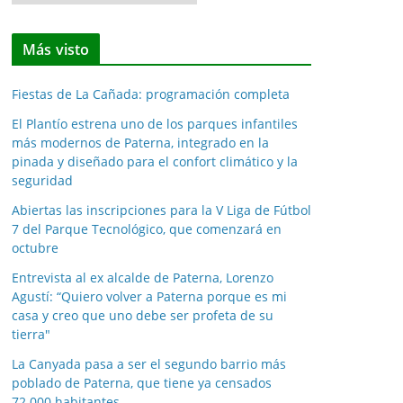
o
t
Más visto
i
c
Fiestas de La Cañada: programación completa
i
a
El Plantío estrena uno de los parques infantiles
más modernos de Paterna, integrado en la
s
pinada y diseñado para el confort climático y la
p
seguridad
o
Abiertas las inscripciones para la V Liga de Fútbol
r
7 del Parque Tecnológico, que comenzará en
m
octubre
e
Entrevista al ex alcalde de Paterna, Lorenzo
s
Agustí: “Quiero volver a Paterna porque es mi
e
casa y creo que uno debe ser profeta de su
s
tierra"
La Canyada pasa a ser el segundo barrio más
poblado de Paterna, que tiene ya censados
72.000 habitantes