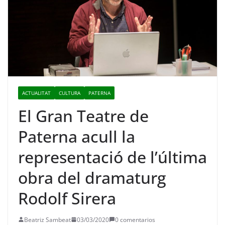
ACTUALITAT
CULTURA
PATERNA
El Gran Teatre de
Paterna acull la
representació de l’última
obra del dramaturg
Rodolf Sirera
Beatriz Sambeat
03/03/2020
0 comentarios