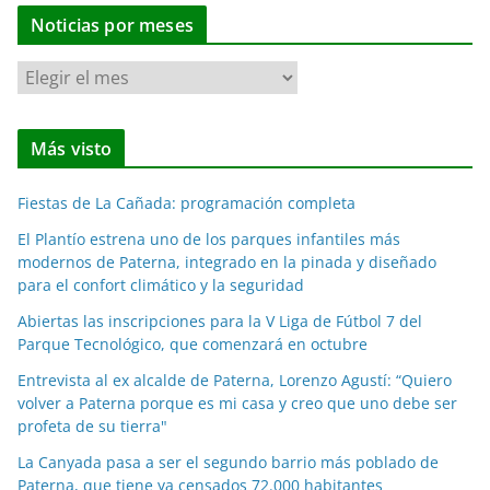
Noticias por meses
N
o
t
Más visto
i
c
Fiestas de La Cañada: programación completa
i
a
El Plantío estrena uno de los parques infantiles más
modernos de Paterna, integrado en la pinada y diseñado
s
para el confort climático y la seguridad
p
o
Abiertas las inscripciones para la V Liga de Fútbol 7 del
Parque Tecnológico, que comenzará en octubre
r
m
Entrevista al ex alcalde de Paterna, Lorenzo Agustí: “Quiero
e
volver a Paterna porque es mi casa y creo que uno debe ser
profeta de su tierra"
s
e
La Canyada pasa a ser el segundo barrio más poblado de
s
Paterna, que tiene ya censados 72.000 habitantes