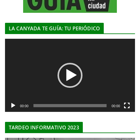
LA CANYADA TE GUÍA: TU PERIÓDICO
R
e
p
r
o
d
u
c
t
00:00
00:00
o
r
TARDEO INFORMATIVO 2023
d
e