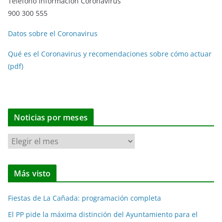
Teléfono Información Coronavirus
900 300 555
Datos sobre el Coronavirus
Qué es el Coronavirus y recomendaciones sobre cómo actuar
(pdf)
Noticias por meses
N
o
t
Más visto
i
c
Fiestas de La Cañada: programación completa
i
a
El PP pide la máxima distinción del Ayuntamiento para el