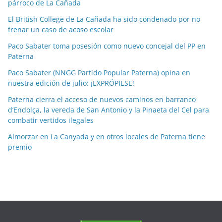
párroco de La Cañada
s
p
El British College de La Cañada ha sido condenado por no
o
frenar un caso de acoso escolar
r
Paco Sabater toma posesión como nuevo concejal del PP en
m
Paterna
e
Paco Sabater (NNGG Partido Popular Paterna) opina en
s
nuestra edición de julio: ¡EXPRÓPIESE!
e
Paterna cierra el acceso de nuevos caminos en barranco
s
d’Endolça, la vereda de San Antonio y la Pinaeta del Cel para
combatir vertidos ilegales
Almorzar en La Canyada y en otros locales de Paterna tiene
premio