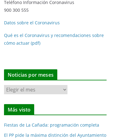
Teléfono Información Coronavirus
900 300 555
Datos sobre el Coronavirus
Qué es el Coronavirus y recomendaciones sobre
cómo actuar (pdf)
Noticias por meses
N
o
t
Más visto
i
c
Fiestas de La Cañada: programación completa
i
a
El PP pide la máxima distinción del Ayuntamiento