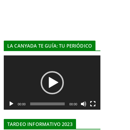
LA CANYADA TE GUÍA: TU PERIÓDICO
R
e
p
r
o
d
u
00:00
00:00
c
t
TARDEO INFORMATIVO 2023
o