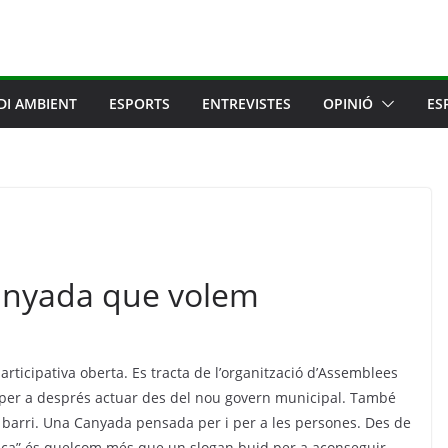
DI AMBIENT
ESPORTS
ENTREVISTES
OPINIÓ
ES
anyada que volem
icipativa oberta. Es tracta de l’organització d’Assemblees
ri per a després actuar des del nou govern municipal. També
 barri. Una Canyada pensada per i per a les persones. Des de
ica” és quelcom més que un slogan buid per a aconseguir