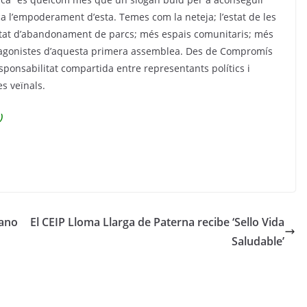
sca l’empoderament d’esta. Temes com la neteja; l’estat de les
 estat d’abandonament de parcs; més espais comunitaris; més
protagonistes d’aquesta primera assemblea. Des de Compromís
ponsabilitat compartida entre representants polítics i
s veïnals.
)
mano
El CEIP Lloma Llarga de Paterna recibe ‘Sello Vida
Saludable’