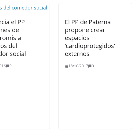
cia el PP
El PP de Paterna
ones de
propone crear
romis a
espacios
os del
‘cardioprotegidos’
or social
externos
016
0
18/10/2017
0