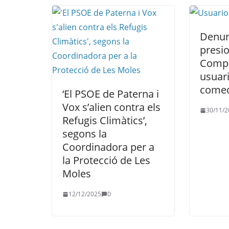
Denun
presi
Comp
usuari
comed
‘El PSOE de Paterna i
Vox s’alien contra els
30/11/2
Refugis Climàtics’,
segons la
Coordinadora per a
la Protecció de Les
Moles
12/12/2025
0