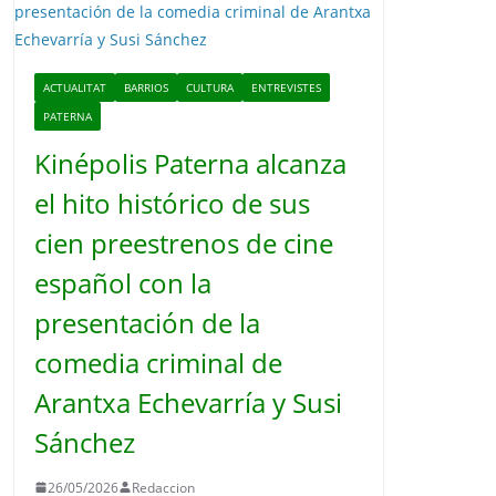
o
ACTUALITAT
BARRIOS
CULTURA
ENTREVISTES
PATERNA
Kinépolis Paterna alcanza
el hito histórico de sus
cien preestrenos de cine
español con la
presentación de la
comedia criminal de
Arantxa Echevarría y Susi
Sánchez
26/05/2026
Redaccion