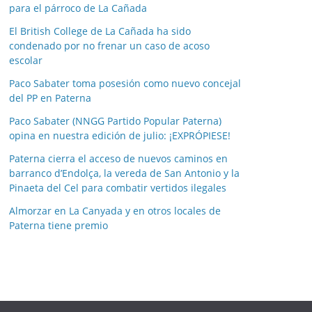
para el párroco de La Cañada
s
p
El British College de La Cañada ha sido
o
condenado por no frenar un caso de acoso
escolar
r
m
Paco Sabater toma posesión como nuevo concejal
e
del PP en Paterna
s
Paco Sabater (NNGG Partido Popular Paterna)
e
opina en nuestra edición de julio: ¡EXPRÓPIESE!
s
Paterna cierra el acceso de nuevos caminos en
barranco d’Endolça, la vereda de San Antonio y la
Pinaeta del Cel para combatir vertidos ilegales
Almorzar en La Canyada y en otros locales de
Paterna tiene premio