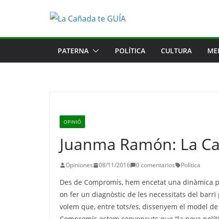
Saltar
al
contenido
PATERNA
POLÍTICA
CULTURA
ME
OPINIÓ
Juanma Ramón: La C
Opiniones
08/11/2016
0 comentarios
Política
Des de Compromís, hem encetat una dinàmica part
on fer un diagnòstic de les necessitats del bar
volem que, entre tots/es, dissenyem el model de
Compromís estem convençuts que “la nova polít