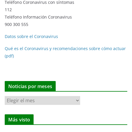
Teléfono Coronavirus con síntomas
112
Teléfono Información Coronavirus
900 300 555
Datos sobre el Coronavirus
Qué es el Coronavirus y recomendaciones sobre cómo actuar
(pdf)
Noticias por meses
N
o
t
Más visto
i
c