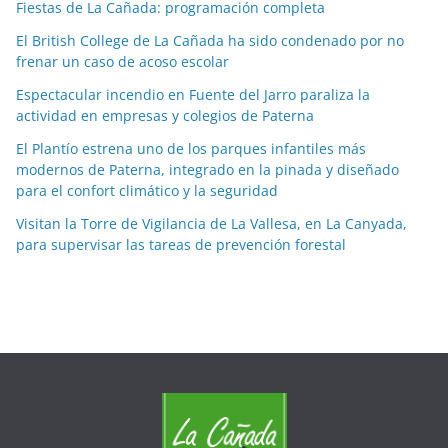
Fiestas de La Cañada: programación completa
i
a
El British College de La Cañada ha sido condenado por no
frenar un caso de acoso escolar
s
p
Espectacular incendio en Fuente del Jarro paraliza la
o
actividad en empresas y colegios de Paterna
r
El Plantío estrena uno de los parques infantiles más
m
modernos de Paterna, integrado en la pinada y diseñado
e
para el confort climático y la seguridad
s
Visitan la Torre de Vigilancia de La Vallesa, en La Canyada,
e
para supervisar las tareas de prevención forestal
s