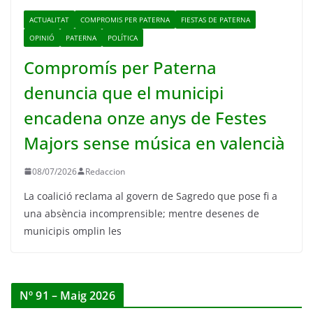
ACTUALITAT
COMPROMIS PER PATERNA
FIESTAS DE PATERNA
OPINIÓ
PATERNA
POLÍTICA
Compromís per Paterna
denuncia que el municipi
encadena onze anys de Festes
Majors sense música en valencià
08/07/2026
Redaccion
La coalició reclama al govern de Sagredo que pose fi a
una absència incomprensible; mentre desenes de
municipis omplin les
Nº 91 – Maig 2026