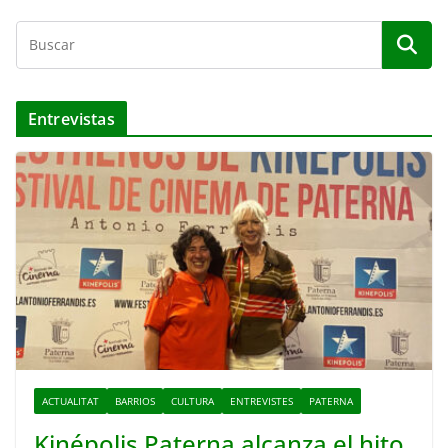
Entrevistas
ACTUALITAT
BARRIOS
CULTURA
ENTREVISTES
PATERNA
Kinépolis Paterna alcanza el hito