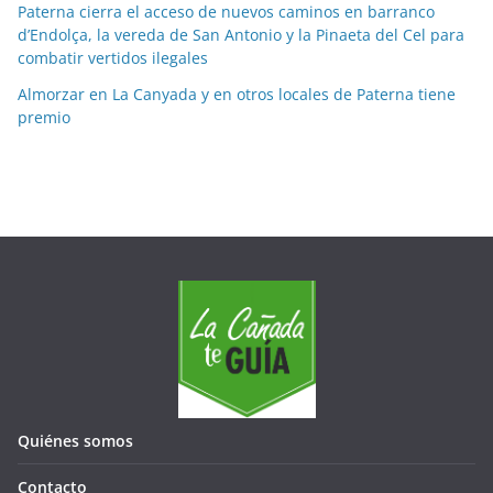
Paterna cierra el acceso de nuevos caminos en barranco
s
d’Endolça, la vereda de San Antonio y la Pinaeta del Cel para
combatir vertidos ilegales
Almorzar en La Canyada y en otros locales de Paterna tiene
premio
Quiénes somos
Contacto