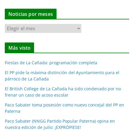
Noticias por meses
N
o
t
Más visto
i
c
Fiestas de La Cañada: programación completa
i
a
El PP pide la máxima distinción del Ayuntamiento para el
párroco de La Cañada
s
p
El British College de La Cañada ha sido condenado por no
o
frenar un caso de acoso escolar
r
Paco Sabater toma posesión como nuevo concejal del PP en
m
Paterna
e
Paco Sabater (NNGG Partido Popular Paterna) opina en
s
nuestra edición de julio: ¡EXPRÓPIESE!
e