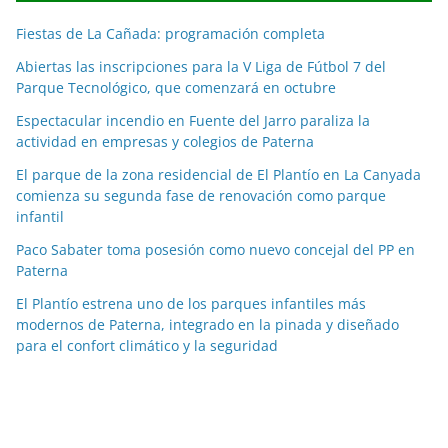
c
Fiestas de La Cañada: programación completa
i
a
Abiertas las inscripciones para la V Liga de Fútbol 7 del
Parque Tecnológico, que comenzará en octubre
s
p
Espectacular incendio en Fuente del Jarro paraliza la
o
actividad en empresas y colegios de Paterna
r
El parque de la zona residencial de El Plantío en La Canyada
m
comienza su segunda fase de renovación como parque
e
infantil
s
Paco Sabater toma posesión como nuevo concejal del PP en
e
Paterna
s
El Plantío estrena uno de los parques infantiles más
modernos de Paterna, integrado en la pinada y diseñado
para el confort climático y la seguridad