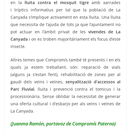
en la
lluita contra el mosquit tigre
amb xarrades
i tríptics informatius per tal que la població de La
Canyada s’implique activament en esta lluita. Una lluita
que necessita de l’ajuda de tots ja que l’ajuntament no
pot actuar en l’àmbit privat de les
vivendes de La
Canyada
i on es troben majoritàriament els focus d’este
insecte.
Altres temes que Compromís també té presents i en els
quals ja estem treballant, són: reparació de vials
(alguns ja s’estan fent), rehabilitació de zones per al
gaudi dels veïns i veïnes,
senyalització d’accessos al
Parc Fluvial
, lluita i prevenció contra el tomicus i la
processionària. Sense oblidar la necessitat de generar
una oferta cultural i d’esbarjo per als veïns i veïnes de
La Canyada.
(Juanma Ramón, portavoz de Compromís Paterna)