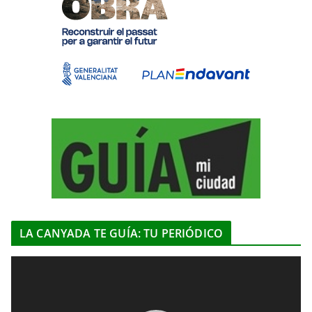
LA CANYADA TE GUÍA: TU PERIÓDICO
R
e
p