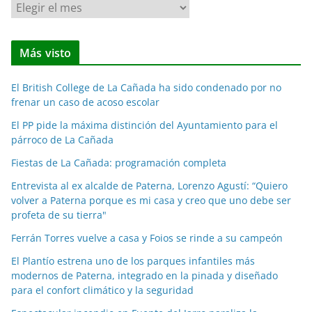
N
o
t
Más visto
i
c
El British College de La Cañada ha sido condenado por no
i
frenar un caso de acoso escolar
a
El PP pide la máxima distinción del Ayuntamiento para el
s
párroco de La Cañada
p
o
Fiestas de La Cañada: programación completa
r
Entrevista al ex alcalde de Paterna, Lorenzo Agustí: “Quiero
m
volver a Paterna porque es mi casa y creo que uno debe ser
e
profeta de su tierra"
s
Ferrán Torres vuelve a casa y Foios se rinde a su campeón
e
El Plantío estrena uno de los parques infantiles más
s
modernos de Paterna, integrado en la pinada y diseñado
para el confort climático y la seguridad