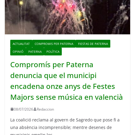
ACTUALITAT
COMPROMIS PER PATERNA
FIESTAS DE PATERNA
OPINIÓ
PATERNA
POLÍTICA
Compromís per Paterna
denuncia que el municipi
encadena onze anys de Festes
Majors sense música en valencià
08/07/2026
Redaccion
La coalició reclama al govern de Sagredo que pose fi a
una absència incomprensible; mentre desenes de
municipis omplin les