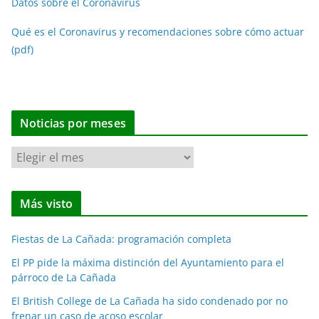
Datos sobre el Coronavirus
Qué es el Coronavirus y recomendaciones sobre cómo actuar
(pdf)
Noticias por meses
N
o
t
Más visto
i
c
Fiestas de La Cañada: programación completa
i
a
El PP pide la máxima distinción del Ayuntamiento para el
párroco de La Cañada
s
p
El British College de La Cañada ha sido condenado por no
o
frenar un caso de acoso escolar