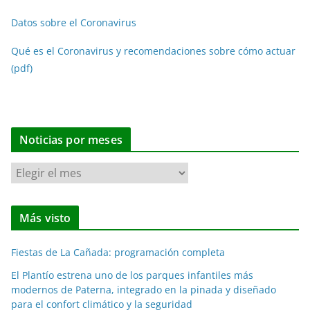
Datos sobre el Coronavirus
Qué es el Coronavirus y recomendaciones sobre cómo actuar
(pdf)
Noticias por meses
N
o
t
Más visto
i
c
Fiestas de La Cañada: programación completa
i
a
El Plantío estrena uno de los parques infantiles más
modernos de Paterna, integrado en la pinada y diseñado
s
para el confort climático y la seguridad
p