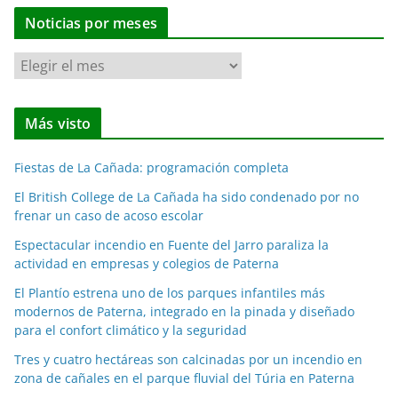
Noticias por meses
N
o
t
Más visto
i
c
Fiestas de La Cañada: programación completa
i
a
El British College de La Cañada ha sido condenado por no
frenar un caso de acoso escolar
s
p
Espectacular incendio en Fuente del Jarro paraliza la
o
actividad en empresas y colegios de Paterna
r
El Plantío estrena uno de los parques infantiles más
m
modernos de Paterna, integrado en la pinada y diseñado
e
para el confort climático y la seguridad
s
Tres y cuatro hectáreas son calcinadas por un incendio en
e
zona de cañales en el parque fluvial del Túria en Paterna
s