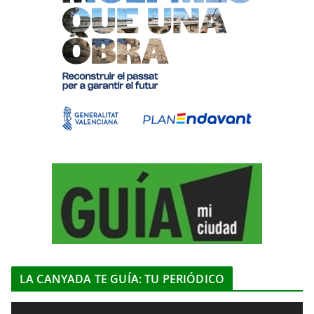
LA CANYADA TE GUÍA: TU PERIÓDICO
R