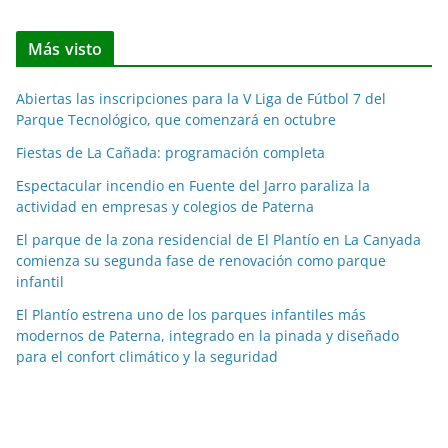
o
t
Más visto
i
c
Abiertas las inscripciones para la V Liga de Fútbol 7 del
i
Parque Tecnológico, que comenzará en octubre
a
Fiestas de La Cañada: programación completa
s
p
Espectacular incendio en Fuente del Jarro paraliza la
o
actividad en empresas y colegios de Paterna
r
El parque de la zona residencial de El Plantío en La Canyada
m
comienza su segunda fase de renovación como parque
e
infantil
s
El Plantío estrena uno de los parques infantiles más
e
modernos de Paterna, integrado en la pinada y diseñado
s
para el confort climático y la seguridad