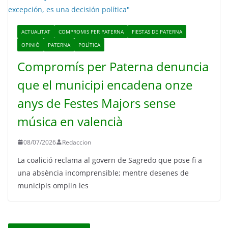
ACTUALITAT
COMPROMIS PER PATERNA
FIESTAS DE PATERNA
OPINIÓ
PATERNA
POLÍTICA
Compromís per Paterna denuncia
que el municipi encadena onze
anys de Festes Majors sense
música en valencià
08/07/2026
Redaccion
La coalició reclama al govern de Sagredo que pose fi a
una absència incomprensible; mentre desenes de
municipis omplin les