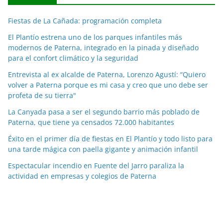
c
Fiestas de La Cañada: programación completa
i
a
El Plantío estrena uno de los parques infantiles más
modernos de Paterna, integrado en la pinada y diseñado
s
para el confort climático y la seguridad
p
o
Entrevista al ex alcalde de Paterna, Lorenzo Agustí: “Quiero
volver a Paterna porque es mi casa y creo que uno debe ser
r
profeta de su tierra"
m
e
La Canyada pasa a ser el segundo barrio más poblado de
Paterna, que tiene ya censados 72.000 habitantes
s
e
Éxito en el primer día de fiestas en El Plantío y todo listo para
s
una tarde mágica con paella gigante y animación infantil
Espectacular incendio en Fuente del Jarro paraliza la
actividad en empresas y colegios de Paterna