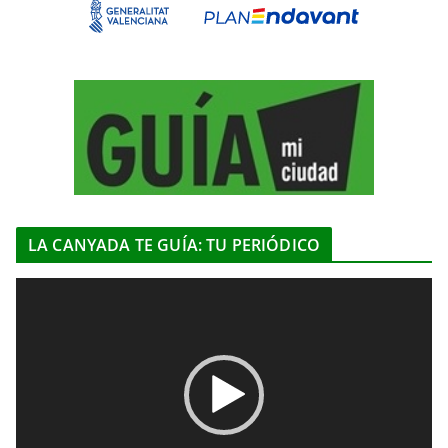
LA CANYADA TE GUÍA: TU PERIÓDICO
R
e
p
r
o
d
u