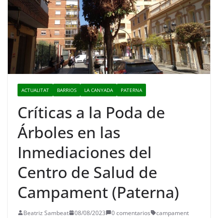
ACTUALITAT
BARRIOS
LA CANYADA
PATERNA
Críticas a la Poda de
Árboles en las
Inmediaciones del
Centro de Salud de
Campament (Paterna)
Beatriz Sambeat
08/08/2023
0 comentarios
campament