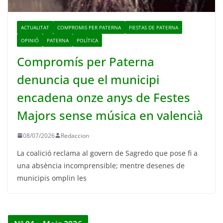
ACTUALITAT
COMPROMIS PER PATERNA
FIESTAS DE PATERNA
OPINIÓ
PATERNA
POLÍTICA
Compromís per Paterna
denuncia que el municipi
encadena onze anys de Festes
Majors sense música en valencià
08/07/2026
Redaccion
La coalició reclama al govern de Sagredo que pose fi a
una absència incomprensible; mentre desenes de
municipis omplin les