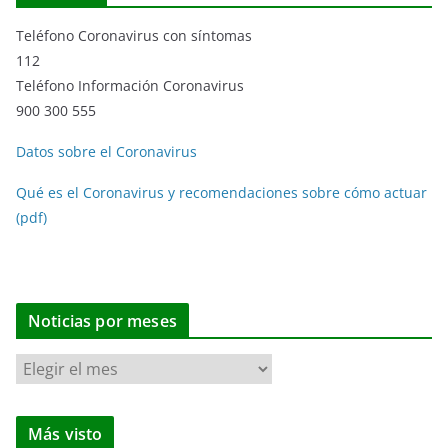
Teléfono Coronavirus con síntomas
112
Teléfono Información Coronavirus
900 300 555
Datos sobre el Coronavirus
Qué es el Coronavirus y recomendaciones sobre cómo actuar
(pdf)
Noticias por meses
N
o
t
Más visto
i