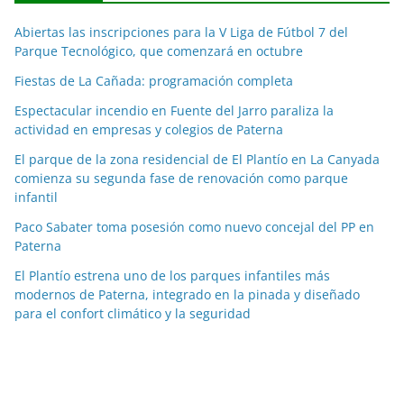
c
Abiertas las inscripciones para la V Liga de Fútbol 7 del
i
Parque Tecnológico, que comenzará en octubre
a
Fiestas de La Cañada: programación completa
s
p
Espectacular incendio en Fuente del Jarro paraliza la
o
actividad en empresas y colegios de Paterna
r
El parque de la zona residencial de El Plantío en La Canyada
m
comienza su segunda fase de renovación como parque
e
infantil
s
Paco Sabater toma posesión como nuevo concejal del PP en
e
Paterna
s
El Plantío estrena uno de los parques infantiles más
modernos de Paterna, integrado en la pinada y diseñado
para el confort climático y la seguridad