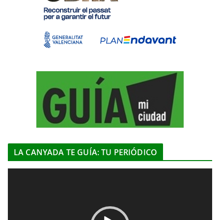
LA CANYADA TE GUÍA: TU PERIÓDICO
R
e
p
r