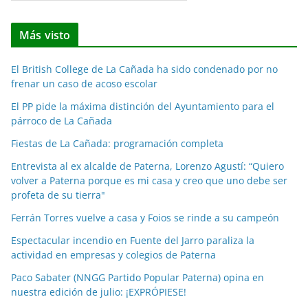
o
t
Más visto
i
c
El British College de La Cañada ha sido condenado por no
i
frenar un caso de acoso escolar
a
El PP pide la máxima distinción del Ayuntamiento para el
s
párroco de La Cañada
p
o
Fiestas de La Cañada: programación completa
r
Entrevista al ex alcalde de Paterna, Lorenzo Agustí: “Quiero
m
volver a Paterna porque es mi casa y creo que uno debe ser
e
profeta de su tierra"
s
Ferrán Torres vuelve a casa y Foios se rinde a su campeón
e
Espectacular incendio en Fuente del Jarro paraliza la
s
actividad en empresas y colegios de Paterna
Paco Sabater (NNGG Partido Popular Paterna) opina en
nuestra edición de julio: ¡EXPRÓPIESE!