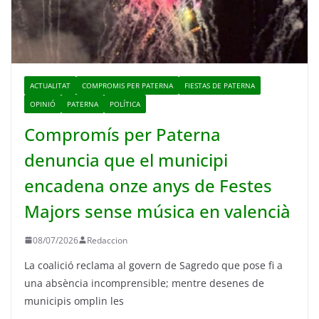
ACTUALITAT
COMPROMIS PER PATERNA
FIESTAS DE PATERNA
OPINIÓ
PATERNA
POLÍTICA
Compromís per Paterna
denuncia que el municipi
encadena onze anys de Festes
Majors sense música en valencià
08/07/2026
Redaccion
La coalició reclama al govern de Sagredo que pose fi a
una absència incomprensible; mentre desenes de
municipis omplin les