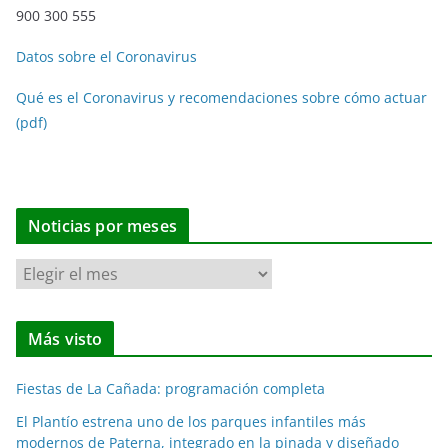
900 300 555
Datos sobre el Coronavirus
Qué es el Coronavirus y recomendaciones sobre cómo actuar
(pdf)
Noticias por meses
N
o
t
Más visto
i
c
Fiestas de La Cañada: programación completa
i
a
El Plantío estrena uno de los parques infantiles más
modernos de Paterna, integrado en la pinada y diseñado
s