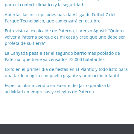
para el confort climático y la seguridad
p
o
Abiertas las inscripciones para la V Liga de Fútbol 7 del
Parque Tecnológico, que comenzará en octubre
r
m
Entrevista al ex alcalde de Paterna, Lorenzo Agustí: “Quiero
e
volver a Paterna porque es mi casa y creo que uno debe ser
profeta de su tierra"
s
e
La Canyada pasa a ser el segundo barrio más poblado de
s
Paterna, que tiene ya censados 72.000 habitantes
Éxito en el primer día de fiestas en El Plantío y todo listo para
una tarde mágica con paella gigante y animación infantil
Espectacular incendio en Fuente del Jarro paraliza la
actividad en empresas y colegios de Paterna