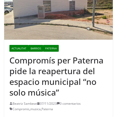
ACTUALITAT
BARRIOS
PATERNA
Compromís per Paterna
pide la reapertura del
espacio municipal “no
solo música”
Beatriz Sambeat
07/11/2023
0 comentarios
Compromis
,
musica
,
Paterna