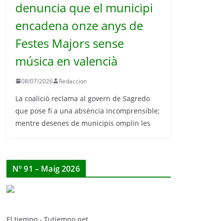
denuncia que el municipi
encadena onze anys de
Festes Majors sense
música en valencià
08/07/2026
Redaccion
La coalició reclama al govern de Sagredo
que pose fi a una absència incomprensible;
mentre desenes de municipis omplin les
Nº 91 – Maig 2026
El tiempo - Tutiempo.net