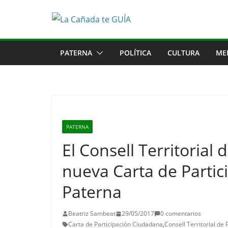
Saltar
al
contenido
PATERNA
POLÍTICA
CULTURA
ME
PATERNA
El Consell Territorial 
nueva Carta de Parti
Paterna
Beatriz Sambeat
29/05/2017
0 comentarios
Carta de Participación Ciudadana
,
Consell Territorial de 