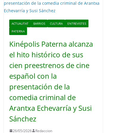
o
ACTUALITAT
BARRIOS
CULTURA
ENTREVISTES
PATERNA
Kinépolis Paterna alcanza
el hito histórico de sus
cien preestrenos de cine
español con la
presentación de la
comedia criminal de
Arantxa Echevarría y Susi
Sánchez
26/05/2026
Redaccion