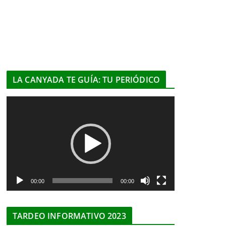
LA CANYADA TE GUÍA: TU PERIÓDICO
R
e
p
r
o
d
u
00:00
00:00
c
t
TARDEO INFORMATIVO 2023
o