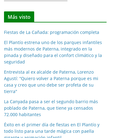
o
t
Más visto
i
c
Fiestas de La Cañada: programación completa
i
a
El Plantío estrena uno de los parques infantiles
más modernos de Paterna, integrado en la
s
pinada y diseñado para el confort climático y la
p
seguridad
o
Entrevista al ex alcalde de Paterna, Lorenzo
r
Agustí: “Quiero volver a Paterna porque es mi
m
casa y creo que uno debe ser profeta de su
e
tierra"
s
La Canyada pasa a ser el segundo barrio más
e
poblado de Paterna, que tiene ya censados
s
72.000 habitantes
Éxito en el primer día de fiestas en El Plantío y
todo listo para una tarde mágica con paella
gigante y animación infantil