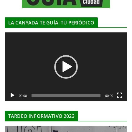
LA CANYADA TE GUÍA: TU PERIÓDICO
R
e
p
r
o
d
u
c
t
00:00
00:00
o
r
TARDEO INFORMATIVO 2023
d
e
R
v