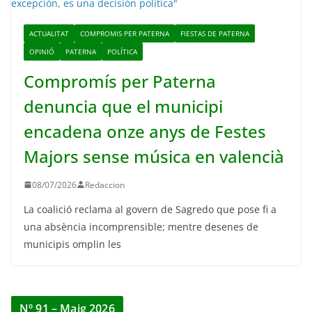
ACTUALITAT
COMPROMIS PER PATERNA
FIESTAS DE PATERNA
OPINIÓ
PATERNA
POLÍTICA
Compromís per Paterna
denuncia que el municipi
encadena onze anys de Festes
Majors sense música en valencià
08/07/2026
Redaccion
La coalició reclama al govern de Sagredo que pose fi a
una absència incomprensible; mentre desenes de
municipis omplin les
Nº 91 – Maig 2026