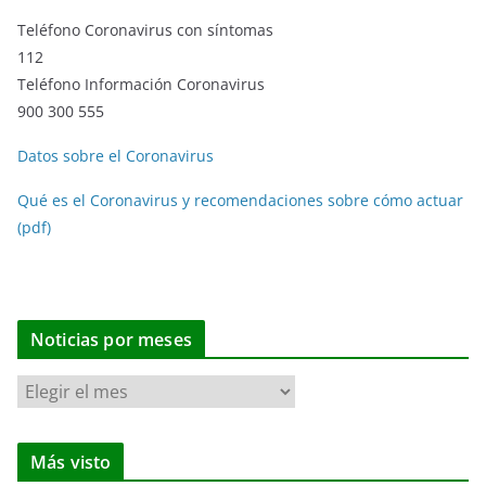
Teléfono Coronavirus con síntomas
112
Teléfono Información Coronavirus
900 300 555
Datos sobre el Coronavirus
Qué es el Coronavirus y recomendaciones sobre cómo actuar
(pdf)
Noticias por meses
N
o
t
Más visto
i