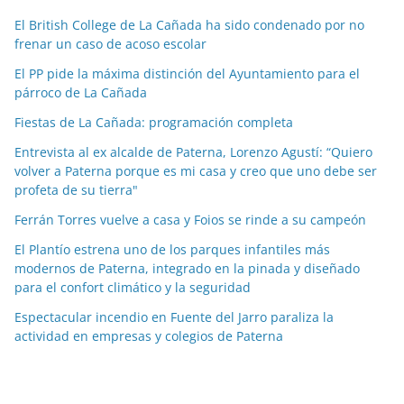
c
El British College de La Cañada ha sido condenado por no
i
frenar un caso de acoso escolar
a
El PP pide la máxima distinción del Ayuntamiento para el
s
párroco de La Cañada
p
o
Fiestas de La Cañada: programación completa
r
Entrevista al ex alcalde de Paterna, Lorenzo Agustí: “Quiero
m
volver a Paterna porque es mi casa y creo que uno debe ser
e
profeta de su tierra"
s
Ferrán Torres vuelve a casa y Foios se rinde a su campeón
e
El Plantío estrena uno de los parques infantiles más
s
modernos de Paterna, integrado en la pinada y diseñado
para el confort climático y la seguridad
Espectacular incendio en Fuente del Jarro paraliza la
actividad en empresas y colegios de Paterna