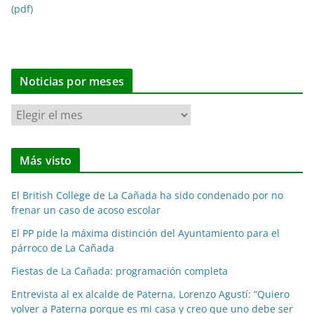
(pdf)
Noticias por meses
N
o
t
Más visto
i
c
El British College de La Cañada ha sido condenado por no
i
frenar un caso de acoso escolar
a
El PP pide la máxima distinción del Ayuntamiento para el
s
párroco de La Cañada
p
o
Fiestas de La Cañada: programación completa
r
Entrevista al ex alcalde de Paterna, Lorenzo Agustí: “Quiero
m
volver a Paterna porque es mi casa y creo que uno debe ser