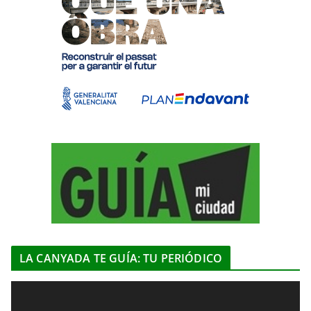
LA CANYADA TE GUÍA: TU PERIÓDICO
R
e