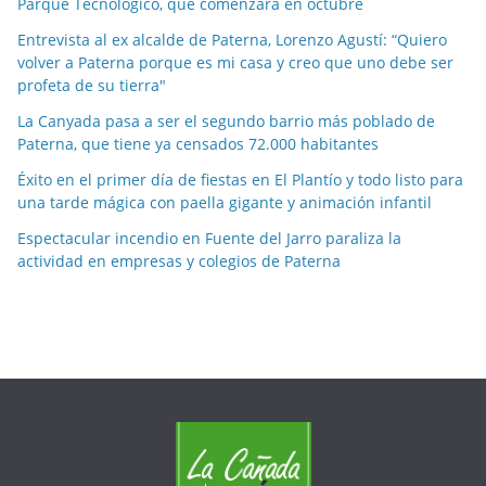
Parque Tecnológico, que comenzará en octubre
r
m
Entrevista al ex alcalde de Paterna, Lorenzo Agustí: “Quiero
e
volver a Paterna porque es mi casa y creo que uno debe ser
profeta de su tierra"
s
e
La Canyada pasa a ser el segundo barrio más poblado de
s
Paterna, que tiene ya censados 72.000 habitantes
Éxito en el primer día de fiestas en El Plantío y todo listo para
una tarde mágica con paella gigante y animación infantil
Espectacular incendio en Fuente del Jarro paraliza la
actividad en empresas y colegios de Paterna