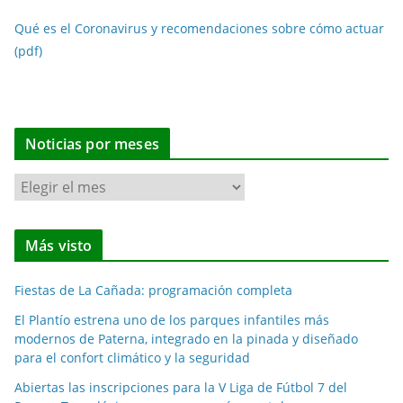
Qué es el Coronavirus y recomendaciones sobre cómo actuar
(pdf)
Noticias por meses
N
o
t
Más visto
i
c
Fiestas de La Cañada: programación completa
i
a
El Plantío estrena uno de los parques infantiles más
modernos de Paterna, integrado en la pinada y diseñado
s
para el confort climático y la seguridad
p
o
Abiertas las inscripciones para la V Liga de Fútbol 7 del