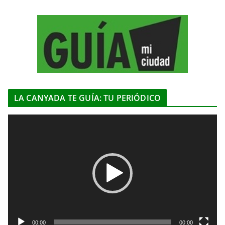
LA CANYADA TE GUÍA: TU PERIÓDICO
R
e
p
r
o
d
u
c
t
00:00
00:00