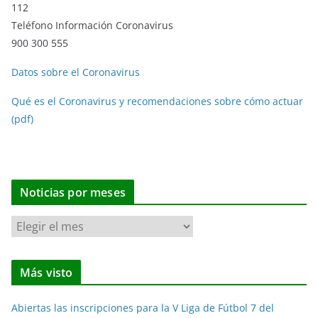
112
Teléfono Información Coronavirus
900 300 555
Datos sobre el Coronavirus
Qué es el Coronavirus y recomendaciones sobre cómo actuar
(pdf)
Noticias por meses
N
o
t
Más visto
i
c
Abiertas las inscripciones para la V Liga de Fútbol 7 del
i