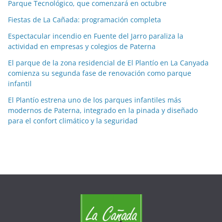
Parque Tecnológico, que comenzará en octubre
a
Fiestas de La Cañada: programación completa
s
p
Espectacular incendio en Fuente del Jarro paraliza la
o
actividad en empresas y colegios de Paterna
r
El parque de la zona residencial de El Plantío en La Canyada
m
comienza su segunda fase de renovación como parque
e
infantil
s
El Plantío estrena uno de los parques infantiles más
e
modernos de Paterna, integrado en la pinada y diseñado
s
para el confort climático y la seguridad