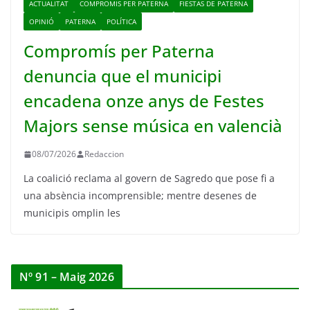
ACTUALITAT
COMPROMIS PER PATERNA
FIESTAS DE PATERNA
OPINIÓ
PATERNA
POLÍTICA
Compromís per Paterna
denuncia que el municipi
encadena onze anys de Festes
Majors sense música en valencià
08/07/2026
Redaccion
La coalició reclama al govern de Sagredo que pose fi a
una absència incomprensible; mentre desenes de
municipis omplin les
Nº 91 – Maig 2026