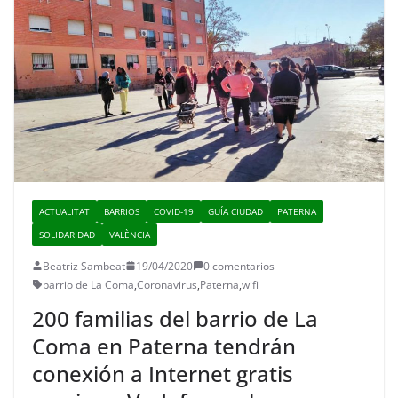
ACTUALITAT
BARRIOS
COVID-19
GUÍA CIUDAD
PATERNA
SOLIDARIDAD
VALÈNCIA
Beatriz Sambeat
19/04/2020
0 comentarios
barrio de La Coma
,
Coronavirus
,
Paterna
,
wifi
200 familias del barrio de La
Coma en Paterna tendrán
conexión a Internet gratis