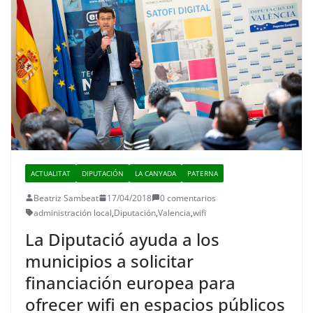
ACTUALITAT
DIPUTACIÓN
LA CANYADA
PATERNA
Beatriz Sambeat
17/04/2018
0 comentarios
administración local
,
Diputación
,
Valencia
,
wifi
La Diputació ayuda a los
municipios a solicitar
financiación europea para
ofrecer wifi en espacios públicos