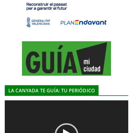
LA CANYADA TE GUÍA: TU PERIÓDICO
R
e
p
r