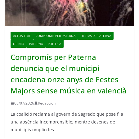
ACTUALITAT
COMPROMIS PER PATERNA
FIESTAS DE PATERNA
OPINIÓ
PATERNA
POLÍTICA
Compromís per Paterna
denuncia que el municipi
encadena onze anys de Festes
Majors sense música en valencià
08/07/2026
Redaccion
La coalició reclama al govern de Sagredo que pose fi a
una absència incomprensible; mentre desenes de
municipis omplin les