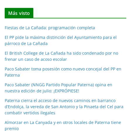
o
t
Más visto
i
c
Fiestas de La Cañada: programación completa
i
a
El PP pide la máxima distinción del Ayuntamiento para el
párroco de La Cañada
s
p
El British College de La Cañada ha sido condenado por no
o
frenar un caso de acoso escolar
r
Paco Sabater toma posesión como nuevo concejal del PP en
m
Paterna
e
Paco Sabater (NNGG Partido Popular Paterna) opina en
s
nuestra edición de julio: ¡EXPRÓPIESE!
e
Paterna cierra el acceso de nuevos caminos en barranco
s
d’Endolça, la vereda de San Antonio y la Pinaeta del Cel para
combatir vertidos ilegales
Almorzar en La Canyada y en otros locales de Paterna tiene
premio