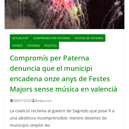
ACTUALITAT
COMPROMIS PER PATERNA
FIESTAS DE PATERNA
OPINIÓ
PATERNA
POLÍTICA
Compromís per Paterna
denuncia que el municipi
encadena onze anys de Festes
Majors sense música en valencià
08/07/2026
Redaccion
La coalició reclama al govern de Sagredo que pose fi a
una absència incomprensible; mentre desenes de
municipis omplin les