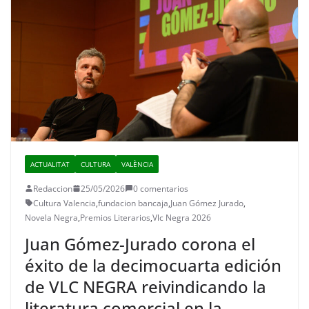
ACTUALITAT
CULTURA
VALÈNCIA
Redaccion
25/05/2026
0 comentarios
Cultura Valencia
,
fundacion bancaja
,
Juan Gómez Jurado
,
Novela Negra
,
Premios Literarios
,
Vlc Negra 2026
Juan Gómez-Jurado corona el
éxito de la decimocuarta edición
de VLC NEGRA reivindicando la
literatura comercial en la