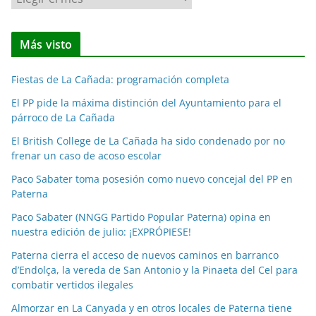
o
t
Más visto
i
c
Fiestas de La Cañada: programación completa
i
a
El PP pide la máxima distinción del Ayuntamiento para el
párroco de La Cañada
s
p
El British College de La Cañada ha sido condenado por no
o
frenar un caso de acoso escolar
r
Paco Sabater toma posesión como nuevo concejal del PP en
m
Paterna
e
Paco Sabater (NNGG Partido Popular Paterna) opina en
s
nuestra edición de julio: ¡EXPRÓPIESE!
e
Paterna cierra el acceso de nuevos caminos en barranco
s
d’Endolça, la vereda de San Antonio y la Pinaeta del Cel para
combatir vertidos ilegales
Almorzar en La Canyada y en otros locales de Paterna tiene