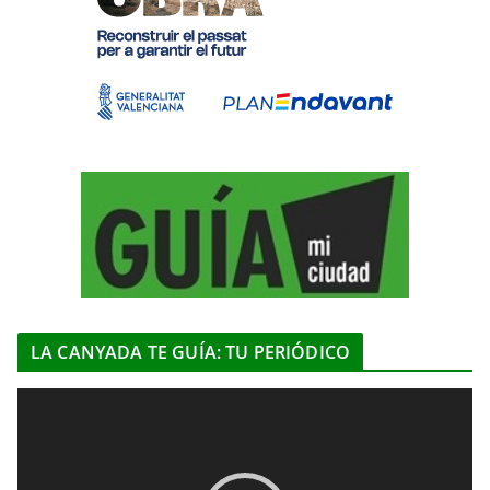
LA CANYADA TE GUÍA: TU PERIÓDICO
R
e
p
r