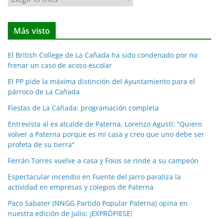
o
t
Más visto
i
c
El British College de La Cañada ha sido condenado por no
i
frenar un caso de acoso escolar
a
El PP pide la máxima distinción del Ayuntamiento para el
s
párroco de La Cañada
p
o
Fiestas de La Cañada: programación completa
r
Entrevista al ex alcalde de Paterna, Lorenzo Agustí: “Quiero
m
volver a Paterna porque es mi casa y creo que uno debe ser
e
profeta de su tierra"
s
Ferrán Torres vuelve a casa y Foios se rinde a su campeón
e
Espectacular incendio en Fuente del Jarro paraliza la
s
actividad en empresas y colegios de Paterna
Paco Sabater (NNGG Partido Popular Paterna) opina en
nuestra edición de julio: ¡EXPRÓPIESE!