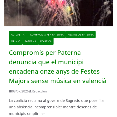
ACTUALITAT
COMPROMIS PER PATERNA
FIESTAS DE PATERNA
OPINIÓ
PATERNA
POLÍTICA
Compromís per Paterna
denuncia que el municipi
encadena onze anys de Festes
Majors sense música en valencià
08/07/2026
Redaccion
La coalició reclama al govern de Sagredo que pose fi a
una absència incomprensible; mentre desenes de
municipis omplin les