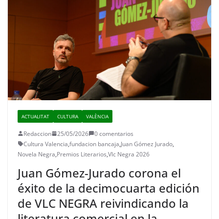
ACTUALITAT
CULTURA
VALÈNCIA
Redaccion
25/05/2026
0 comentarios
Cultura Valencia
,
fundacion bancaja
,
Juan Gómez Jurado
,
Novela Negra
,
Premios Literarios
,
Vlc Negra 2026
Juan Gómez-Jurado corona el
éxito de la decimocuarta edición
de VLC NEGRA reivindicando la
literatura comercial en la