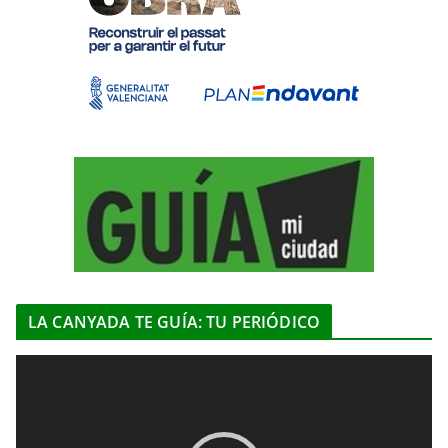
LA CANYADA TE GUÍA: TU PERIÓDICO
R
e
p
r