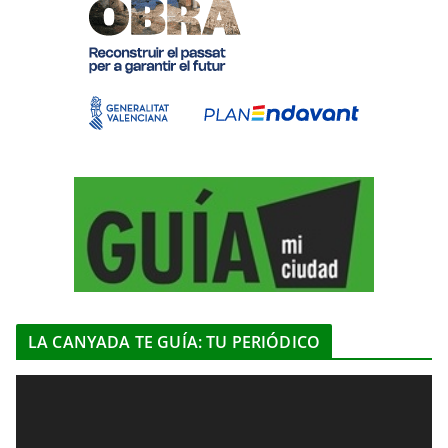
LA CANYADA TE GUÍA: TU PERIÓDICO
R
e
p