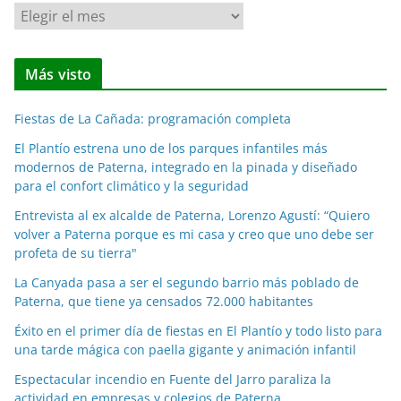
N
o
t
Más visto
i
c
Fiestas de La Cañada: programación completa
i
a
El Plantío estrena uno de los parques infantiles más
modernos de Paterna, integrado en la pinada y diseñado
s
para el confort climático y la seguridad
p
o
Entrevista al ex alcalde de Paterna, Lorenzo Agustí: “Quiero
volver a Paterna porque es mi casa y creo que uno debe ser
r
profeta de su tierra"
m
e
La Canyada pasa a ser el segundo barrio más poblado de
Paterna, que tiene ya censados 72.000 habitantes
s
e
Éxito en el primer día de fiestas en El Plantío y todo listo para
s
una tarde mágica con paella gigante y animación infantil
Espectacular incendio en Fuente del Jarro paraliza la
actividad en empresas y colegios de Paterna