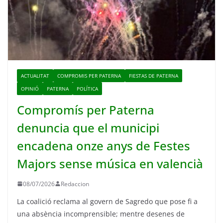
ACTUALITAT
COMPROMIS PER PATERNA
FIESTAS DE PATERNA
OPINIÓ
PATERNA
POLÍTICA
Compromís per Paterna
denuncia que el municipi
encadena onze anys de Festes
Majors sense música en valencià
08/07/2026
Redaccion
La coalició reclama al govern de Sagredo que pose fi a
una absència incomprensible; mentre desenes de