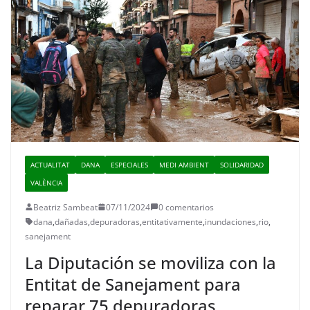
ACTUALITAT
DANA
ESPECIALES
MEDI AMBIENT
SOLIDARIDAD
VALÈNCIA
Beatriz Sambeat
07/11/2024
0 comentarios
dana
,
dañadas
,
depuradoras
,
entitativamente
,
inundaciones
,
rio
,
sanejament
La Diputación se moviliza con la
Entitat de Sanejament para
reparar 75 depuradoras