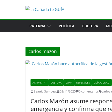
Saltar
al
contenido
PATERNA
POLÍTICA
CULTURA
ME
carlos mazon
ACTUALITAT
CULTURA
DANA
ESPECIALES
GUÍA CIUDAD
Beatriz Sambeat
03/11/2025
0 comentarios
carlos
Carlos Mazón asume responsab
emergencia y confirma que re