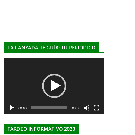
LA CANYADA TE GUÍA: TU PERIÓDICO
R
e
p
r
o
d
u
00:00
00:00
c
t
TARDEO INFORMATIVO 2023
o