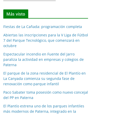
o
t
Más visto
i
c
Fiestas de La Cañada: programación completa
i
a
Abiertas las inscripciones para la V Liga de Fútbol
7 del Parque Tecnológico, que comenzará en
s
octubre
p
o
Espectacular incendio en Fuente del Jarro
paraliza la actividad en empresas y colegios de
r
Paterna
m
e
El parque de la zona residencial de El Plantío en
La Canyada comienza su segunda fase de
s
renovación como parque infantil
e
s
Paco Sabater toma posesión como nuevo concejal
del PP en Paterna
El Plantío estrena uno de los parques infantiles
más modernos de Paterna, integrado en la