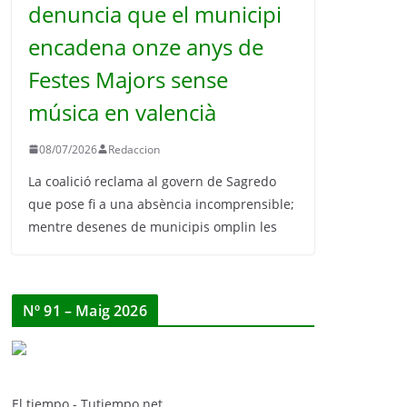
denuncia que el municipi
encadena onze anys de
Festes Majors sense
música en valencià
08/07/2026
Redaccion
La coalició reclama al govern de Sagredo
que pose fi a una absència incomprensible;
mentre desenes de municipis omplin les
Nº 91 – Maig 2026
El tiempo - Tutiempo.net