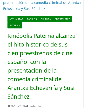
o
ACTUALITAT
BARRIOS
CULTURA
ENTREVISTES
PATERNA
Kinépolis Paterna alcanza
el hito histórico de sus
cien preestrenos de cine
español con la
presentación de la
comedia criminal de
Arantxa Echevarría y Susi
Sánchez
26/05/2026
Redaccion