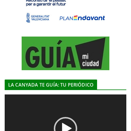
LA CANYADA TE GUÍA: TU PERIÓDICO
R
e
p
r
o