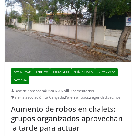
ACTUALITAT
BARRIOS
ESPECIALES
GUÍA CIUDAD
LA CANYADA
PATERNA
Beatriz Sambeat
08/01/2025
0 comentarios
alerta
,
asociación
,
La Canyada
,
Paterna
,
robos
,
seguridad
,
vecinos
Aumento de robos en chalets:
grupos organizados aprovechan
la tarde para actuar