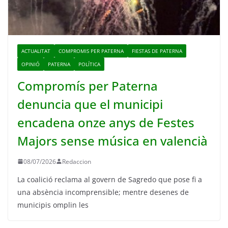
ACTUALITAT
COMPROMIS PER PATERNA
FIESTAS DE PATERNA
OPINIÓ
PATERNA
POLÍTICA
Compromís per Paterna
denuncia que el municipi
encadena onze anys de Festes
Majors sense música en valencià
08/07/2026
Redaccion
La coalició reclama al govern de Sagredo que pose fi a
una absència incomprensible; mentre desenes de
municipis omplin les