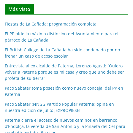
t
Más visto
i
c
Fiestas de La Cañada: programación completa
i
a
El PP pide la máxima distinción del Ayuntamiento para el
párroco de La Cañada
s
p
El British College de La Cañada ha sido condenado por no
o
frenar un caso de acoso escolar
r
Entrevista al ex alcalde de Paterna, Lorenzo Agustí: “Quiero
m
volver a Paterna porque es mi casa y creo que uno debe ser
e
profeta de su tierra"
s
Paco Sabater toma posesión como nuevo concejal del PP en
e
Paterna
s
Paco Sabater (NNGG Partido Popular Paterna) opina en
nuestra edición de julio: ¡EXPRÓPIESE!
Paterna cierra el acceso de nuevos caminos en barranco
d’Endolça, la vereda de San Antonio y la Pinaeta del Cel para
combatir vertidos ilegales