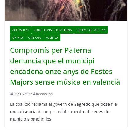
ACTUALITAT
COMPROMIS PER PATERNA
FIESTAS DE PATERNA
OPINIÓ
PATERNA
POLÍTICA
Compromís per Paterna
denuncia que el municipi
encadena onze anys de Festes
Majors sense música en valencià
08/07/2026
Redaccion
La coalició reclama al govern de Sagredo que pose fi a
una absència incomprensible; mentre desenes de
municipis omplin les