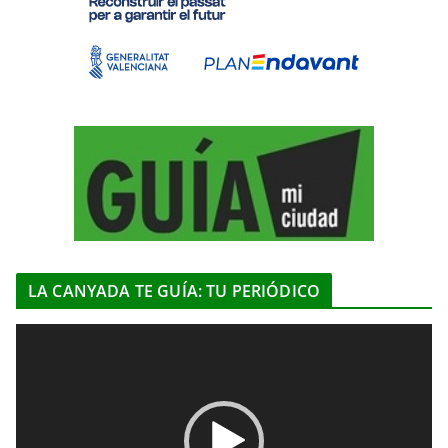
LA CANYADA TE GUÍA: TU PERIÓDICO
R
e
p
r
o