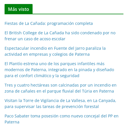
t
Más visto
i
c
Fiestas de La Cañada: programación completa
i
a
El British College de La Cañada ha sido condenado por no
frenar un caso de acoso escolar
s
p
Espectacular incendio en Fuente del Jarro paraliza la
o
actividad en empresas y colegios de Paterna
r
El Plantío estrena uno de los parques infantiles más
m
modernos de Paterna, integrado en la pinada y diseñado
e
para el confort climático y la seguridad
s
Tres y cuatro hectáreas son calcinadas por un incendio en
e
zona de cañales en el parque fluvial del Túria en Paterna
s
Visitan la Torre de Vigilancia de La Vallesa, en La Canyada,
para supervisar las tareas de prevención forestal
Paco Sabater toma posesión como nuevo concejal del PP en
Paterna