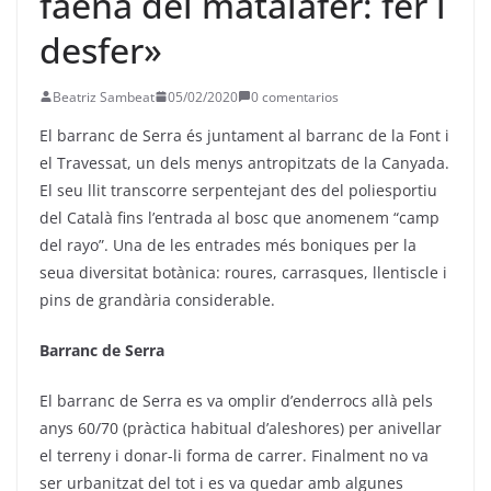
faena del matalafer: fer i
desfer»
Beatriz Sambeat
05/02/2020
0 comentarios
El barranc de Serra és juntament al barranc de la Font i
el Travessat, un dels menys antropitzats de la Canyada.
El seu llit transcorre serpentejant des del poliesportiu
del Català fins l’entrada al bosc que anomenem “camp
del rayo”. Una de les entrades més boniques per la
seua diversitat botànica: roures, carrasques, llentiscle i
pins de grandària considerable.
Barranc de Serra
El barranc de Serra es va omplir d’enderrocs allà pels
anys 60/70 (pràctica habitual d’aleshores) per anivellar
el terreny i donar-li forma de carrer. Finalment no va
ser urbanitzat del tot i es va quedar amb algunes