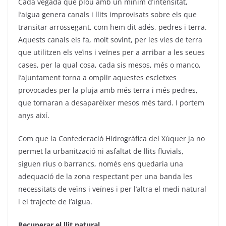
Cada vegada que plou amb un mínim d’intensitat,
l’aigua genera canals i llits improvisats sobre els que
transitar arrossegant, com hem dit adés, pedres i terra.
Aquests canals els fa, molt sovint, per les vies de terra
que utilitzen els veïns i veïnes per a arribar a les seues
cases, per la qual cosa, cada sis mesos, més o manco,
l’ajuntament torna a omplir aquestes escletxes
provocades per la pluja amb més terra i més pedres,
que tornaran a desaparèixer mesos més tard. I portem
anys així.
Com que la Confederació Hidrogràfica del Xúquer ja no
permet la urbanització ni asfaltat de llits fluvials,
siguen rius o barrancs, només ens quedaria una
adequació de la zona respectant per una banda les
necessitats de veïns i veïnes i per l’altra el medi natural
i el trajecte de l’aigua.
Recuperar el llit natural