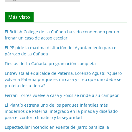
o
t
Más visto
i
c
El British College de La Cañada ha sido condenado por no
i
frenar un caso de acoso escolar
a
El PP pide la máxima distinción del Ayuntamiento para el
s
párroco de La Cañada
p
o
Fiestas de La Cañada: programación completa
r
Entrevista al ex alcalde de Paterna, Lorenzo Agustí: “Quiero
m
volver a Paterna porque es mi casa y creo que uno debe ser
e
profeta de su tierra"
s
Ferrán Torres vuelve a casa y Foios se rinde a su campeón
e
El Plantío estrena uno de los parques infantiles más
s
modernos de Paterna, integrado en la pinada y diseñado
para el confort climático y la seguridad
Espectacular incendio en Fuente del Jarro paraliza la