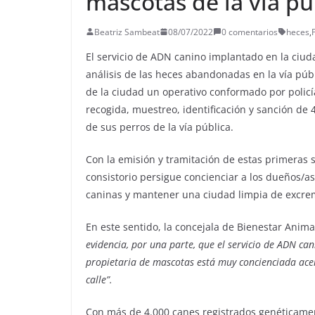
mascotas de la vía pú
Beatriz Sambeat
08/07/2022
0 comentarios
heces
,
El servicio de ADN canino implantado en la ciud
análisis de las heces abandonadas en la vía púb
de la ciudad un operativo conformado por policía 
recogida, muestreo, identificación y sanción de
de sus perros de la vía pública.
Con la emisión y tramitación de estas primeras 
consistorio persigue concienciar a los dueños/a
caninas y mantener una ciudad limpia de excre
En este sentido, la concejala de Bienestar Ani
evidencia, por una parte, que el servicio de ADN can
propietaria de mascotas está muy concienciada acer
calle”.
Con más de 4.000 canes registrados genéticamen