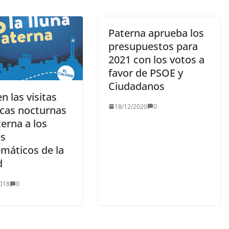
Paterna aprueba los
presupuestos para
2021 con los votos a
favor de PSOE y
Ciudadanos
n las visitas
18/12/2020
0
icas nocturnas
erna a los
es
máticos de la
d
018
0