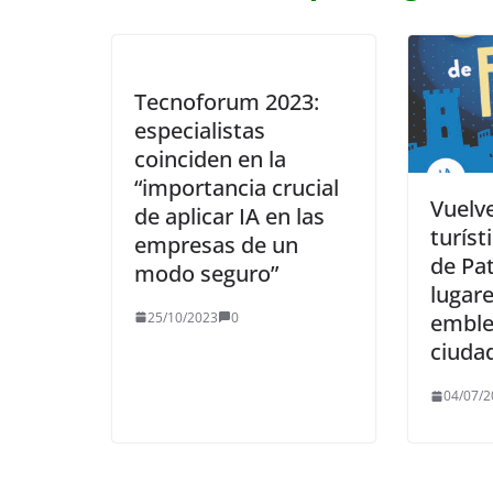
Tecnoforum 2023:
especialistas
coinciden en la
“importancia crucial
Vuelve
de aplicar IA en las
turíst
empresas de un
de Pat
modo seguro”
lugar
25/10/2023
0
emble
ciuda
04/07/2