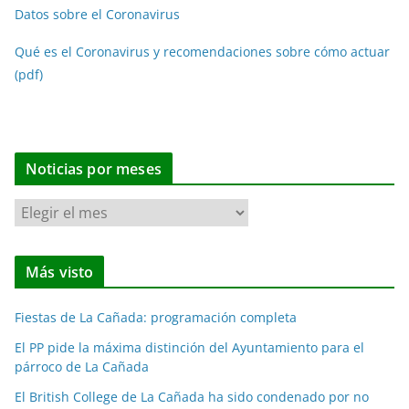
Datos sobre el Coronavirus
Qué es el Coronavirus y recomendaciones sobre cómo actuar
(pdf)
Noticias por meses
N
o
t
Más visto
i
c
Fiestas de La Cañada: programación completa
i
a
El PP pide la máxima distinción del Ayuntamiento para el
párroco de La Cañada
s
p
El British College de La Cañada ha sido condenado por no