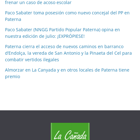
o
frenar un caso de acoso escolar
r
Paco Sabater toma posesión como nuevo concejal del PP en
m
Paterna
e
Paco Sabater (NNGG Partido Popular Paterna) opina en
s
nuestra edición de julio: ¡EXPRÓPIESE!
e
Paterna cierra el acceso de nuevos caminos en barranco
s
d’Endolça, la vereda de San Antonio y la Pinaeta del Cel para
combatir vertidos ilegales
Almorzar en La Canyada y en otros locales de Paterna tiene
premio