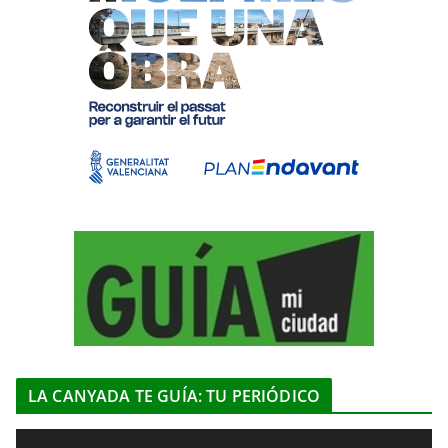
LA CANYADA TE GUÍA: TU PERIÓDICO
R