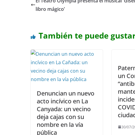
El Teatro Olympia presenta el musical ‘Gisel
libro mágico’
También te puede gusta
Pater
un Co
“antib
mante
Denuncian un nuevo
incide
acto incívico en La
COVID
Canyada: un vecino
ciuda
deja cajas con su
nombre en la vía
30/07/2
pública