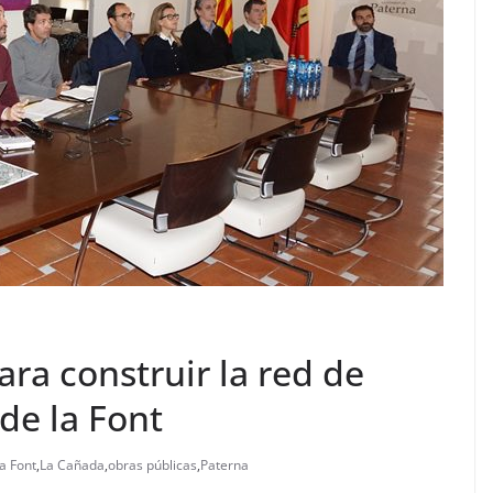
ra construir la red de
de la Font
a Font
,
La Cañada
,
obras públicas
,
Paterna