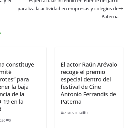
a y el
Espectacular incendio en Fuente del Jarro
paraliza la actividad en empresas y colegios de
Paterna
r
na constituye
El actor Raún Arévalo
mité
recoge el premio
rotes” para
especial dentro del
ner la baja
festival de Cine
ncia de la
Antonio Ferrandis de
-19 en la
Paterna
d
21/02/2024
0
020
0