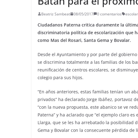
Batán para el próxim
Beatriz Sambeat
08/05/2017
0 comentarios
escolar
Ciudadanos Paterna critica duramente la última
discriminatoria política de escolarización que 
como Mas del Rosari, Santa Gema y Bovalar.
Desde el Ayuntamiento y por parte del gobierno 
se discrimina totalmente a las familias de los 
reunificación de centros escolares, se disminuye
colegio para sus hijos.
“
En años anteriores, estas familias tenían un ab
privados
” ha declarado Jorge Ibáñez, portavoz 
“
con la nueva propuesta, este abanico se ve red
Paterna
” y ha aclarado que “
el ejemplo claro es 
Llarga, que se les ha arrebatado la posibilidad 
Gema y Bovalar con la consecuente pérdida de lí