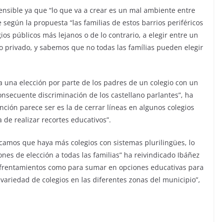
ensible ya que “
lo que va a crear es un mal ambiente entre
e según la propuesta
“
las familias de estos barrios periféricos
gios públicos más lejanos o de lo contrario, a elegir entre un
o privado
,
y sabemos que no todas las famílias pueden elegir
 una elección por parte de los padres de un colegio con un
nsecuente discriminación de los castellano parlantes
”, ha
nción parece ser es la de cerrar líneas en algunos colegios
a de realizar recortes educativos
”.
icamos que haya más colegios con sistemas plurilingües, lo
nes de elección a todas las familias
” ha reivindicado Ibáñez
 enfrentamientos como para sumar en opciones educativas para
 variedad de colegios en las diferentes zonas del municipio
”,