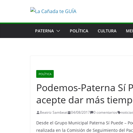
Saltar
al
contenido
PATERNA
POLÍTICA
CULTURA
ME
POLÍTICA
Podemos-Paterna Sí P
acepte dar más tiemp
Beatriz Sambeat
04/08/2017
0 comentarios
noticia
Desde el Grupo Municipal Paterna Sí Puede – P
realizada en la Comisión de Seguimiento del Pac