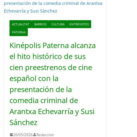
o
ACTUALITAT
BARRIOS
CULTURA
ENTREVISTES
PATERNA
Kinépolis Paterna alcanza
el hito histórico de sus
cien preestrenos de cine
español con la
presentación de la
comedia criminal de
Arantxa Echevarría y Susi
Sánchez
26/05/2026
Redaccion