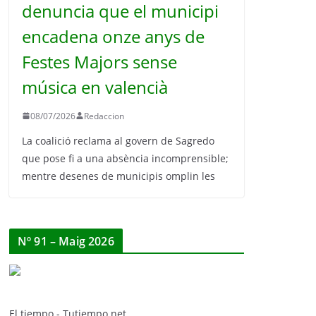
denuncia que el municipi
encadena onze anys de
Festes Majors sense
música en valencià
08/07/2026
Redaccion
La coalició reclama al govern de Sagredo
que pose fi a una absència incomprensible;
mentre desenes de municipis omplin les
Nº 91 – Maig 2026
El tiempo - Tutiempo.net