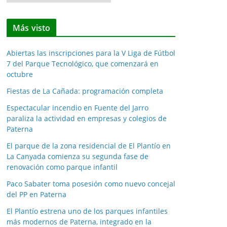
o
t
Más visto
i
c
Abiertas las inscripciones para la V Liga de Fútbol
i
7 del Parque Tecnológico, que comenzará en
a
octubre
s
Fiestas de La Cañada: programación completa
p
o
Espectacular incendio en Fuente del Jarro
paraliza la actividad en empresas y colegios de
r
Paterna
m
e
El parque de la zona residencial de El Plantío en
La Canyada comienza su segunda fase de
s
renovación como parque infantil
e
s
Paco Sabater toma posesión como nuevo concejal
del PP en Paterna
El Plantío estrena uno de los parques infantiles
más modernos de Paterna, integrado en la