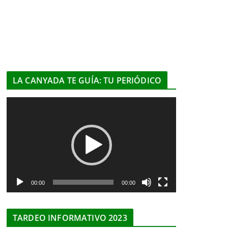
LA CANYADA TE GUÍA: TU PERIÓDICO
R
e
p
r
o
d
u
00:00
00:00
c
t
TARDEO INFORMATIVO 2023
o