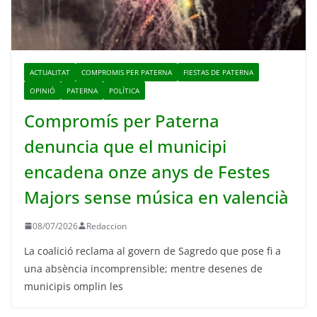
ACTUALITAT
COMPROMIS PER PATERNA
FIESTAS DE PATERNA
OPINIÓ
PATERNA
POLÍTICA
Compromís per Paterna
denuncia que el municipi
encadena onze anys de Festes
Majors sense música en valencià
08/07/2026
Redaccion
La coalició reclama al govern de Sagredo que pose fi a
una absència incomprensible; mentre desenes de
municipis omplin les