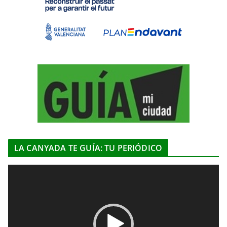
LA CANYADA TE GUÍA: TU PERIÓDICO
R
e
p
r
o