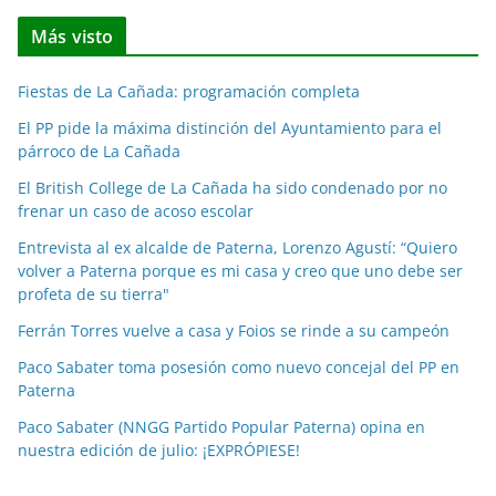
t
Más visto
i
c
Fiestas de La Cañada: programación completa
i
a
El PP pide la máxima distinción del Ayuntamiento para el
párroco de La Cañada
s
p
El British College de La Cañada ha sido condenado por no
o
frenar un caso de acoso escolar
r
Entrevista al ex alcalde de Paterna, Lorenzo Agustí: “Quiero
m
volver a Paterna porque es mi casa y creo que uno debe ser
e
profeta de su tierra"
s
Ferrán Torres vuelve a casa y Foios se rinde a su campeón
e
Paco Sabater toma posesión como nuevo concejal del PP en
s
Paterna
Paco Sabater (NNGG Partido Popular Paterna) opina en
nuestra edición de julio: ¡EXPRÓPIESE!