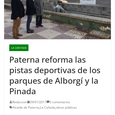
LA CANYADA
Paterna reforma las
pistas deportivas de los
parques de Alborgí y la
Pinada
Redaccion
09/01/2017
0 comentarios
Alcalde de Paterna
,
La Cañada
,
obras públicas