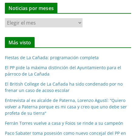
Noticias por meses
N
o
t
Más visto
i
c
Fiestas de La Cañada: programación completa
i
a
El PP pide la máxima distinción del Ayuntamiento para el
párroco de La Cañada
s
p
El British College de La Cañada ha sido condenado por no
o
frenar un caso de acoso escolar
r
Entrevista al ex alcalde de Paterna, Lorenzo Agustí: “Quiero
m
volver a Paterna porque es mi casa y creo que uno debe ser
e
profeta de su tierra"
s
Ferrán Torres vuelve a casa y Foios se rinde a su campeón
e
Paco Sabater toma posesión como nuevo concejal del PP en
s