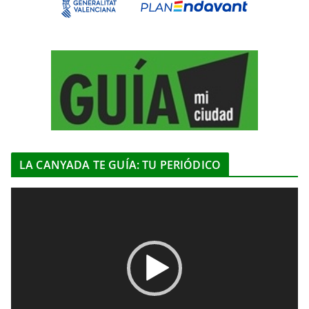
LA CANYADA TE GUÍA: TU PERIÓDICO
R
e
p
r
o
d
u