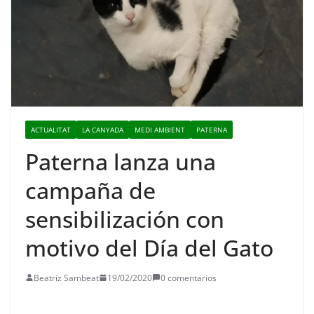
ACTUALITAT
LA CANYADA
MEDI AMBIENT
PATERNA
Paterna lanza una
campaña de
sensibilización con
motivo del Día del Gato
Beatriz Sambeat
19/02/2020
0 comentarios