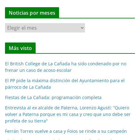
Noticias por meses
N
o
t
Más visto
i
c
El British College de La Cañada ha sido condenado por no
i
frenar un caso de acoso escolar
a
El PP pide la máxima distinción del Ayuntamiento para el
s
párroco de La Cañada
p
o
Fiestas de La Cañada: programación completa
r
Entrevista al ex alcalde de Paterna, Lorenzo Agustí: “Quiero
m
volver a Paterna porque es mi casa y creo que uno debe ser
e
profeta de su tierra"
s
Ferrán Torres vuelve a casa y Foios se rinde a su campeón
e