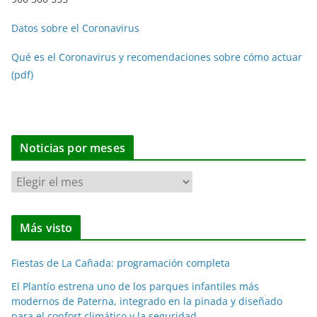
Datos sobre el Coronavirus
Qué es el Coronavirus y recomendaciones sobre cómo actuar
(pdf)
Noticias por meses
N
o
t
Más visto
i
c
Fiestas de La Cañada: programación completa
i
a
El Plantío estrena uno de los parques infantiles más
modernos de Paterna, integrado en la pinada y diseñado
s
para el confort climático y la seguridad