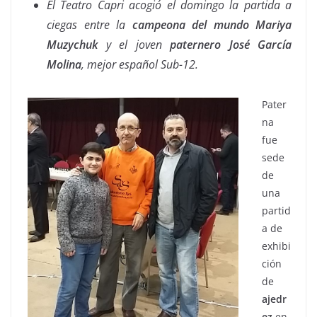
El Teatro Capri acogió el domingo la partida a
ciegas entre la
campeona del mundo Mariya
Muzychuk
y el joven
paternero José García
Molina
, mejor español Sub-12.
Pater
na
fue
sede
de
una
partid
a de
exhibi
ción
de
ajedr
ez
en