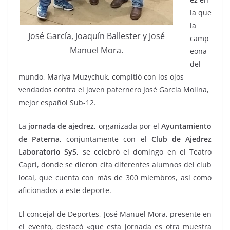
la que
la
José García, Joaquín Ballester y José
camp
Manuel Mora.
eona
del
mundo, Mariya Muzychuk, compitió con los ojos
vendados contra el joven paternero José García Molina,
mejor español Sub-12.
La
jornada de ajedrez
, organizada por el
Ayuntamiento
de Paterna
, conjuntamente con el
Club de Ajedrez
Laboratorio SyS
, se celebró el domingo en el Teatro
Capri, donde se dieron cita diferentes alumnos del club
local, que cuenta con más de 300 miembros, así como
aficionados a este deporte.
El concejal de Deportes, José Manuel Mora, presente en
el evento, destacó «que esta jornada es otra muestra