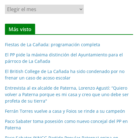
N
o
t
Más visto
i
c
Fiestas de La Cañada: programación completa
i
a
El PP pide la máxima distinción del Ayuntamiento para el
párroco de La Cañada
s
p
El British College de La Cañada ha sido condenado por no
o
frenar un caso de acoso escolar
r
Entrevista al ex alcalde de Paterna, Lorenzo Agustí: “Quiero
m
volver a Paterna porque es mi casa y creo que uno debe ser
e
profeta de su tierra"
s
Ferrán Torres vuelve a casa y Foios se rinde a su campeón
e
Paco Sabater toma posesión como nuevo concejal del PP en
s
Paterna
Paco Sabater (NNGG Partido Popular Paterna) opina en