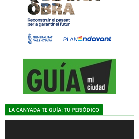
LA CANYADA TE GUÍA: TU PERIÓDICO
R
e