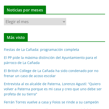
Noticias por meses
N
o
t
Más visto
i
c
Fiestas de La Cañada: programación completa
i
a
El PP pide la máxima distinción del Ayuntamiento para el
párroco de La Cañada
s
p
El British College de La Cañada ha sido condenado por no
o
frenar un caso de acoso escolar
r
Entrevista al ex alcalde de Paterna, Lorenzo Agustí: “Quiero
m
volver a Paterna porque es mi casa y creo que uno debe ser
e
profeta de su tierra"
s
Ferrán Torres vuelve a casa y Foios se rinde a su campeón
e