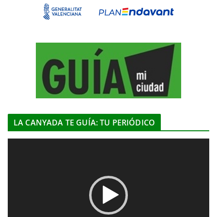
LA CANYADA TE GUÍA: TU PERIÓDICO
R
e
p
r
o
d
u