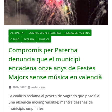
ACTUALITAT
COMPROMIS PER PATERNA
FIESTAS DE PATERNA
OPINIÓ
PATERNA
POLÍTICA
Compromís per Paterna
denuncia que el municipi
encadena onze anys de Festes
Majors sense música en valencià
08/07/2026
Redaccion
La coalició reclama al govern de Sagredo que pose fi a
una absència incomprensible; mentre desenes de
municipis omplin les