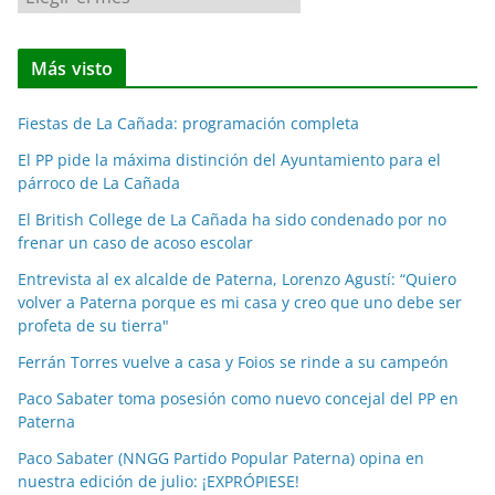
o
t
Más visto
i
c
Fiestas de La Cañada: programación completa
i
a
El PP pide la máxima distinción del Ayuntamiento para el
párroco de La Cañada
s
p
El British College de La Cañada ha sido condenado por no
o
frenar un caso de acoso escolar
r
Entrevista al ex alcalde de Paterna, Lorenzo Agustí: “Quiero
m
volver a Paterna porque es mi casa y creo que uno debe ser
e
profeta de su tierra"
s
Ferrán Torres vuelve a casa y Foios se rinde a su campeón
e
Paco Sabater toma posesión como nuevo concejal del PP en
s
Paterna
Paco Sabater (NNGG Partido Popular Paterna) opina en
nuestra edición de julio: ¡EXPRÓPIESE!