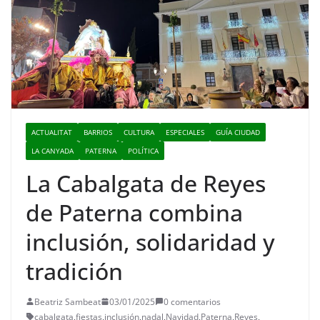
ACTUALITAT
BARRIOS
CULTURA
ESPECIALES
GUÍA CIUDAD
LA CANYADA
PATERNA
POLÍTICA
La Cabalgata de Reyes
de Paterna combina
inclusión, solidaridad y
tradición
Beatriz Sambeat
03/01/2025
0 comentarios
cabalgata
,
fiestas
,
inclusión
,
nadal
,
Navidad
,
Paterna
,
Reyes
,