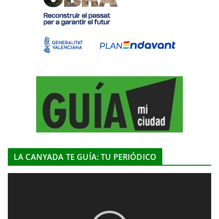
LA CANYADA TE GUÍA: TU PERIÓDICO
R
e
p
r